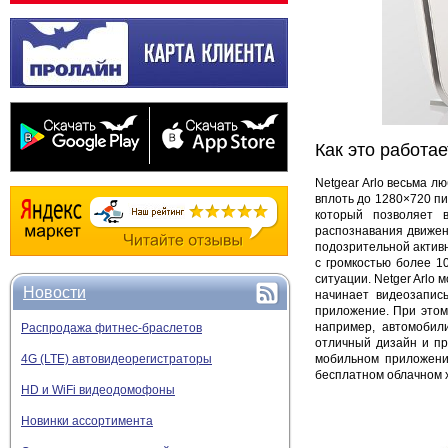
Как это работае
Netgear Arlo весьма 
вплоть до 1280×720 пи
который позволяет 
распознавания движен
подозрительной активн
с громкостью более 1
ситуации. Netger Arlo 
Новости
начинает видеозапис
приложение. При этом
например, автомобил
Распродажа фитнес-браслетов
отличный дизайн и пр
мобильном приложен
4G (LTE) автовидеорегистраторы
бесплатном облачном х
HD и WiFi видеодомофоны
Новинки ассортимента