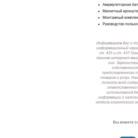
Аккумуляторная бат
Магнитный кронштей
Монтажный комплект
Руководство пользов
Информируем Вас о т
информационный харак
ст. 435 и ст. 437 Г
данном интернет-мага
них. Зарегистр
собственност
представленного т
товаров и услуг. Н
полноту всей соде
ответственност
использования б
информации о наличи
отдела клиентского о
Вы можете со