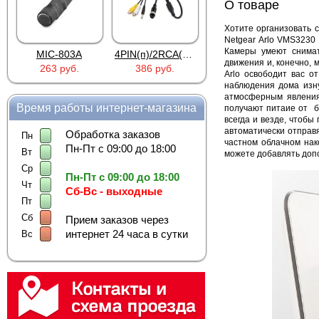
О товаре
Хотите организовать 
Netgear Arlo VMS3230 
Камеры умеют снимат
MIC-803A
4PIN(п)/2RCA(м)+DJK-11(п)
4PIN(п)/2RCA(п)+DJK-11(п)
движения и, конечно, 
263 руб.
386 руб.
386 руб.
Arlo освободит вас 
наблюдения дома изну
атмосферным явлениям
Время работы интернет-магазина
получают питаие от б
всегда и везде, чтобы
автоматически отправ
Обработка заказов
Пн
частном облачном нако
Пн-Пт с 09:00 до 18:00
Вт
можете добавлять доп
Ср
Пн-Пт с 09:00 до 18:00
Чт
Сб-Вс - выходные
Пт
Сб
Прием заказов через
интернет 24 часа в сутки
Вс