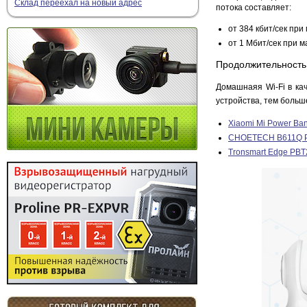
Склад переехал на новый адрес
потока составляет:
от 384 кбит/сек пр
от 1 Мбит/сек при
Продолжительность 
Домашнаяя Wi-Fi в ка
устройства, тем больш
Xiaomi Mi Power Ban
CHOETECH B611Q P
Tronsmart Edge PBT