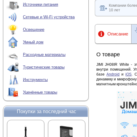
Источники питания
Компании боле
10 лет
Сетевые и Wi-Fi устройства
Освещение
Описание
Умный дом
О товаре
Расходные материалы
JIMI JH08IR White -
Туристические товары
внутри помещений. Уп
базе
Android
и
iOS
. 
динамику и микрофону 
Инструменты
магнитным кронштейно
Уценённые товары
Покупки за последний час