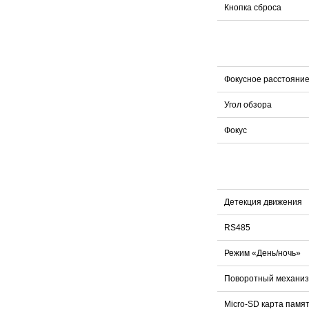
Кнопка сброса
Фокусное расстояни
Угол обзора
Фокус
Детекция движения
RS485
Режим «День/ночь»
Поворотный механи
Micro-SD карта памя