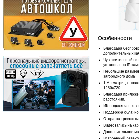
Особенности
Благодаря беспров
дополнительных ка
Чувствительный вс
установлена IP-кам
Небольшие размеры
загородного дома
1 Мп матрица позв
1280х720.
Благодаря приложе
расстоянии.
ИК-подсветка позво
Поддержка облачног
Отправка тревожны
Видеозапись на кар
Дополнительное маг
Встроенный детект