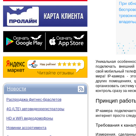
Уникальная особеннос
подключать внешний
свой мобильный телефо
мира! IP-камера - э
других помещениях, 
организовать систему
Новости
контроль сразу за нес
Распродажа фитнес-браслетов
Принцип работ
4G (LTE) автовидеорегистраторы
IP-камера подключает
интернет просто следу
HD и WiFi видеодомофоны
Требования к канал
Новинки ассортимента
Измерения, сделанны