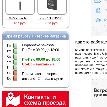
EM-Marine N006BB
BL-5C 3.7В/2000мАч
Proline PR-HPT615TY
HOCO S28 Dawn White
уб.
323 руб.
6 137 руб.
922 руб.
Время работы интернет-магазина
Как это работае
Обработка заказов
Пн
Пн-Пт с 09:00 до 18:00
Камера подключается к
Вт
вольт через Micro-U
Ср
расстоянии до 4 метр
Пн-Пт с 09:00 до 18:00
поддержке технологи
Чт
Сб-Вс - выходные
изображение. Устрой
Пт
объективом с фокусны
размерам и простоте м
Сб
Прием заказов через
интернет 24 часа в сутки
Вс