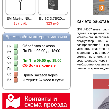
EM-Marine N006BB
BL-5C 3.7В/2000мАч
Proline PR-HPT615TY
Как это работае
137 руб.
323 руб.
6 137 руб.
JIMI JH007 имеет сло
гаджет настраиваетс
Время работы интернет-магазина
мобильного интернет
аккумулятор на 4
электроэнергией. П
Обработка заказов
Пн
установки, является п
Пн-Пт с 09:00 до 18:00
Вт
крепления у нее пред
сетене, потолоке, а
Ср
Пн-Пт с 09:00 до 18:00
смартфонами, через
Чт
необходимо скачать
Сб-Вс - выходные
реальном времени, дел
Пт
Сб
Прием заказов через
интернет 24 часа в сутки
Вс