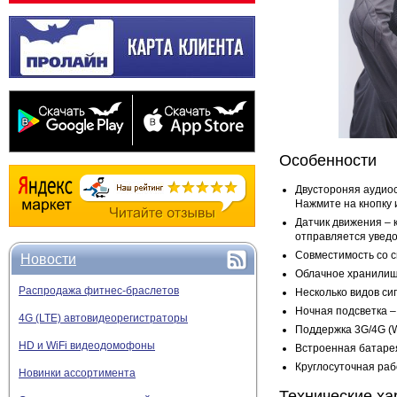
Особенности
Двустороняя аудио
Нажмите на кнопку 
Датчик движения – 
отправляется увед
Совместимость со с
Новости
Облачное хранилище
Распродажа фитнес-браслетов
Несколько видов си
Ночная подсветка –
4G (LTE) автовидеорегистраторы
Поддержка 3G/4G (W
HD и WiFi видеодомофоны
Встроенная батарея
Круглосуточная раб
Новинки ассортимента
Технические ха