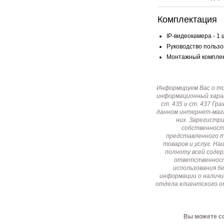
Комплектация
IP-видеокамера - 1 
Руководство пользов
Монтажный комплект
Информируем Вас о т
информационный харак
ст. 435 и ст. 437 Г
данном интернет-мага
них. Зарегистр
собственност
представленного т
товаров и услуг. Н
полноту всей соде
ответственност
использования б
информации о наличи
отдела клиентского о
Вы можете со