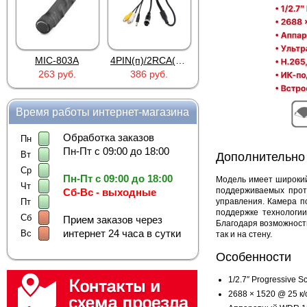
4PIN(п)/2RCA(м)+DJK-11(п)
4PIN(п)/2RCA(п)+DJK-11(п)
DJK-11Y(1м-2п) U3-1L
386 руб.
386 руб.
97 руб.
Время работы интернет-магазина
Обработка заказов
Пн
Пн-Пт с 09:00 до 18:00
Вт
Дополнительно
Ср
Пн-Пт с 09:00 до 18:00
Модель имеет широкий
Чт
поддерживаемых прот
Сб-Вс - выходные
управления. Камера п
Пт
поддержке технологии
Сб
Прием заказов через
Благодаря возможности
интернет 24 часа в сутки
Вс
так и на стену.
Особенности
1/2.7″ Progressive 
2688 × 1520 @ 25 к/