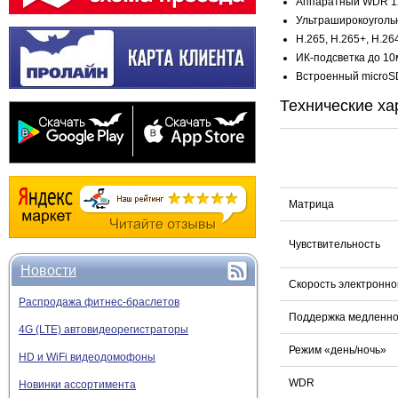
Аппаратный WDR 1
Ультраширокоуголь
H.265, H.265+, H.26
ИК-подсветка до 10
Встроенный microS
Технические ха
Матрица
Чувствительность
Новости
Скорость электронно
Распродажа фитнес-браслетов
Поддержка медленно
4G (LTE) автовидеорегистраторы
Режим «день/ночь»
HD и WiFi видеодомофоны
WDR
Новинки ассортимента