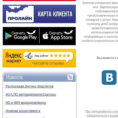
данном интернет-мага
них. Зарегистр
собственност
представленного т
товаров и услуг. Н
полноту всей соде
ответственност
использования б
информации о наличи
отдела клиентского о
Вы можете со
Новости
Распродажа фитнес-браслетов
4G (LTE) автовидеорегистраторы
HD и WiFi видеодомофоны
Новинки ассортимента
При копировании или
обязательна к разм