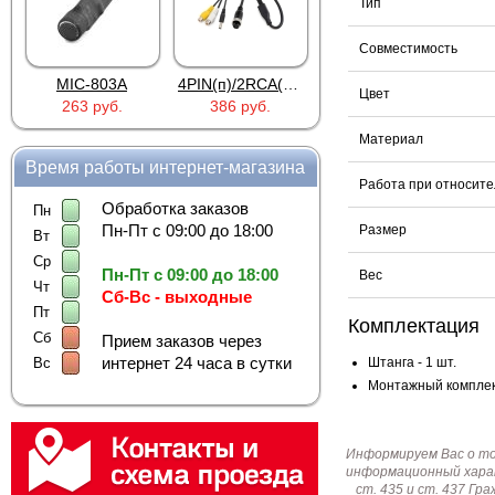
Тип
Совместимость
MIC-803A
4PIN(п)/2RCA(м)+DJK-11(п)
4PIN(п)/2RCA(п)+DJK-11(п)
Цвет
263 руб.
386 руб.
386 руб.
Материал
Время работы интернет-магазина
Работа при относите
Обработка заказов
Пн
Пн-Пт с 09:00 до 18:00
Размер
Вт
Ср
Пн-Пт с 09:00 до 18:00
Вес
Чт
Сб-Вс - выходные
Пт
Комплектация
Сб
Прием заказов через
интернет 24 часа в сутки
Вс
Штанга - 1 шт.
Монтажный комплект
Информируем Вас о т
информационный харак
ст. 435 и ст. 437 Г