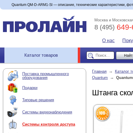
Quantum QM-D-ARM1-Sl — описание, технические характеристики, фото
Москва и Московская
649-
8 (495)
О нас
Пок
Каталог товаров
→
Главная
Каталог т
Поставка промышленного
→
оборудования
Quantum
Quantum
Подарки
Штанга ск
Типовые решения
Системы видеонаблюдения
Системы контроля доступа