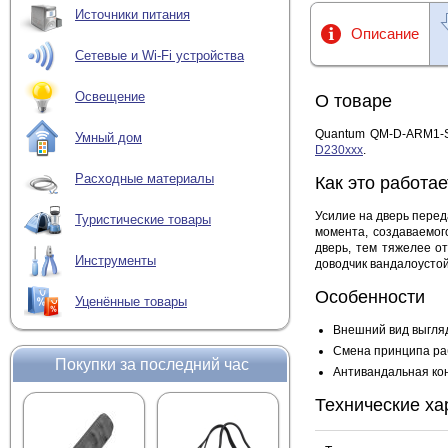
Источники питания
Описание
Сетевые и Wi-Fi устройства
Освещение
О товаре
Quantum QM-D-ARM1-Sl
Умный дом
D230xxx
.
Расходные материалы
Как это работае
Усилие на дверь перед
Туристические товары
момента, создаваемог
дверь, тем тяжелее о
Инструменты
доводчик вандалоустой
Особенности
Уценённые товары
Внешний вид выгля
Смена принципа ра
Покупки за последний час
Антивандальная кон
Технические ха