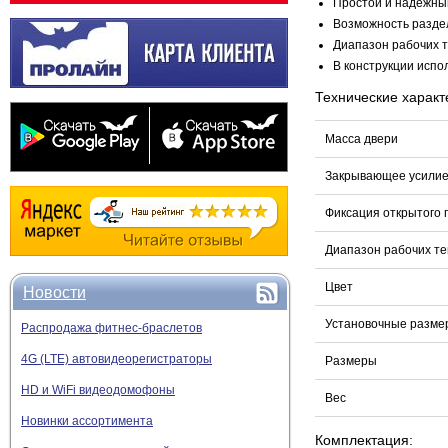
Простой и надежны
Возможность раздел
Диапазон рабочих т
В конструкции исп
Технические характ
Масса двери
Закрывающее усилие
Фиксация открытого
Диапазон рабочих т
Цвет
Новости
Установочные разме
Распродажа фитнес-браслетов
4G (LTE) автовидеорегистраторы
Размеры
HD и WiFi видеодомофоны
Вес
Новинки ассортимента
Комплектация: