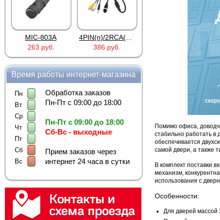
MIC-803A
4PIN(п)/2RCA(м)+DJK-11(п)
4PIN(п)/2RCA(п)+DJK-11(п)
263 руб.
386 руб.
386 руб.
Время работы интернет-магазина
Обработка заказов
Пн
Пн-Пт с 09:00 до 18:00
Вт
Ср
Пн-Пт с 09:00 до 18:00
Помимо офиса, доводчи
Чт
Сб-Вс - выходные
стабильно работать в 
Пт
обеспечивается двухск
самой двери, а также 
Сб
Прием заказов через
интернет 24 часа в сутки
Вс
В комплект поставки 
механизм, конкурентн
использования с двер
Особенности:
Для дверей массой 3