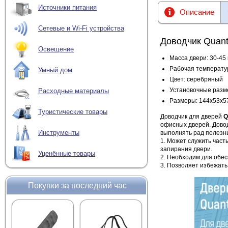
Источники питания
Описание
Сетевые и Wi-Fi устройства
Доводчик Quan
Освещение
Масса двери: 30-45 
Рабочая температур
Умный дом
Цвет: серебряный
Установочные разм
Расходные материалы
Размеры: 144x53x5
Туристические товары
Доводчик для дверей
Q
офисных дверей. Довод
Инструменты
выполнять рад полезн
1. Может служить част
запирания двери.
Уценённые товары
2. Необходим для обе
3. Позволяет избежать
Покупки за последний час