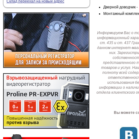
Склад переехал на новый адрес
Дверной доводчик - 
Монтажный комплект
Информируем Вас о т
информационный харак
ст. 435 и ст. 437 Г
данном интернет-мага
них. Зарегистр
собственност
представленного т
товаров и услуг. Н
полноту всей соде
ответственност
использования б
информации о наличи
отдела клиентского о
Вы можете со