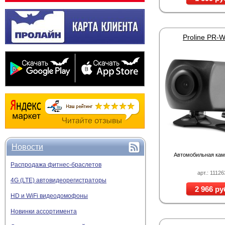
Proline PR-
Новости
Автомобильная кам
Распродажа фитнес-браслетов
арт.: 11126
4G (LTE) автовидеорегистраторы
2 966 ру
HD и WiFi видеодомофоны
Новинки ассортимента