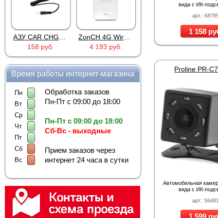
вида с ИК-подс
арт.: 6879
1 158 ру
АЗУ CAR CHG-SN-258 Plus SERIES
ZonCH 4G Wireless Router B628
DJK-11H(м) (пайка) U3-1H-2
158 руб.
4 193 руб.
50 руб.
Proline PR-C
Время работы интернет-магазина
Обработка заказов
Пн
Пн-Пт с 09:00 до 18:00
Вт
Ср
Пн-Пт с 09:00 до 18:00
Чт
Сб-Вс - выходные
Пт
Сб
Прием заказов через
интернет 24 часа в сутки
Вс
Автомобильная камер
вида с ИК-подс
арт.: 5648
1 599 ру