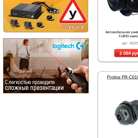
Автомобильная уни
FullHD кам
арт.: 5611
2 084 ру
Proline PR-C0