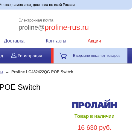
оскве, самовывоз, доставка по всей России
Электронная почта
proline-rus.ru
proline@
Доставка
Контакты
Акции
од
Регистрация
В корзине пока нет товаров
→
ры
Proline LG482422QG POE Switch
 POE Switch
Товар в наличии
16 630 руб.