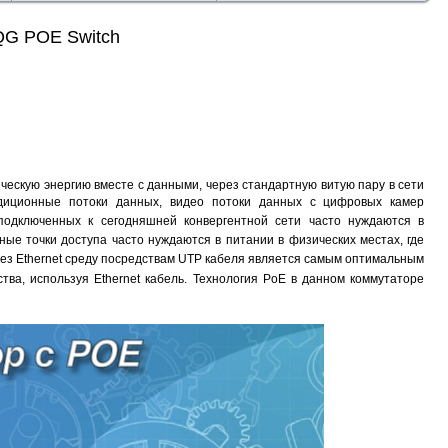
2QG POE Switch
ческую энергию вместе с данными, через стандартную витую пару в сети
диционные потоки данных, видео потоки данных с цифровых камер
подключенных к сегодняшней конвергентной сети часто нуждаются в
ные точки доступа часто нуждаются в питании в физических местах, где
ерез Ethernet среду посредствам UTP кабеля является самым оптимальным
тва, используя Ethernet кабель.
Технология PoE в данном коммутаторе