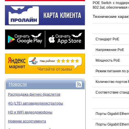
POE Switch
с поддерж
802.3at, обеспечивая
Технические харак
Стандарт PoE
Напряжение PoE
Мощность PoE
Режим питания по 
Количество портов 
Новости
Соответствие стан
Распродажа фитнес-браслетов
4G (LTE) автовидеорегистраторы
HD и WiFi видеодомофоны
Порты Gigabit Ether
Новинки ассортимента
Порты Gigabit Ether