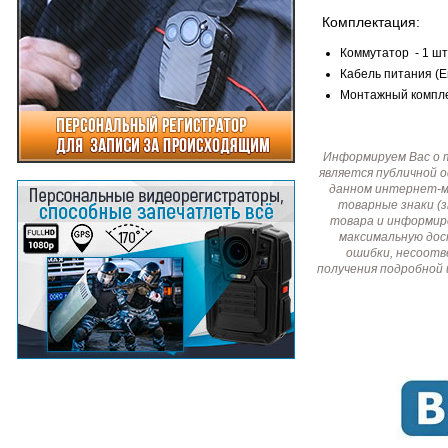
Комплектация:
Коммутатор - 1 шт
Кабель питания (Ев
Монтажный комплек
Информируем Вас о 
является публичной 
данном интернет-ма
товарные знаки (
товара и информир
максимальную дос
ошибки, несоотв
получения подробной 