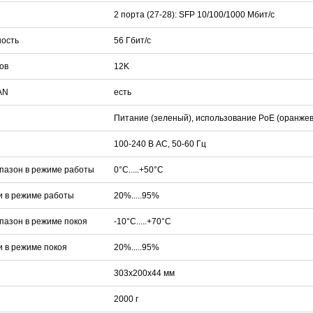
2 порта (27-28): SFP 10/100/1000 Мбит/с
ность
56 Гбит/с
ов
12K
AN
есть
Питание (зеленый), использование PoE (оранжевый
100-240 В AC, 50-60 Гц
пазон в режиме работы
0°С.....+50°С
и в режиме работы
20%.....95%
пазон в режиме покоя
-10°С.....+70°С
 в режиме покоя
20%.....95%
303х200х44 мм
2000 г