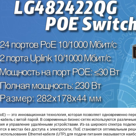
DJK-11Y(1м-2п) U3-1L
DJK-11Y(1м-4п) U3-1Y
Proline HA-CB01
97 руб.
206 руб.
4 452 руб.
250 
(PoE) — это инновационная технология, которая позволяет одновременно пер
t-кабель с витой парой. В современных бизнес-сетях используются различн
ия и управление удалёнными устройствами. Из-за широкого спектра подключ
ятся в местах без доступа к электросети, ПoE становится оптимальным реш
и использование Ethernet-кабеля (UTP) для подачи питания оказывается на