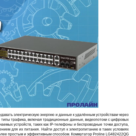
Proline PR-LED0503F2AA RED
Карта EM Marine (тонкая)
EM-Marine N006BB
BL-5C 3.7В/200
руб.
30 руб.
137 руб.
323 руб.
едавать электрическую энергию и данные к удалённым устройствам через
ые типы трафика, включая традиционные данные, видеопотоки с цифровых
аемых устройств, таких как IP-телефоны и беспроводные точки доступа,
ением для их питания. Найти доступ к электропитанию в таких условиях
иболее простым и эффективным способом. Коммутатор
Proline LG482422QG