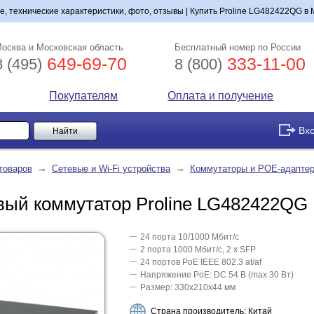
, технические характеристики, фото, отзывы | Купить Proline LG482422QG в М
осква и Московская область
Бесплатный номер по России
649-69-70
333-11-00
8 (495)
8 (800)
Покупателям
Оплата и получение
Вх
→
→
товаров
Сетевые и Wi-Fi устройства
Коммутаторы и POE-адапте
овый коммутатор Proline LG482422QG
24 порта 10/1000 Мбит/с
2 порта 1000 Мбит/с, 2 x SFP
24 портов PoE IEEE 802.3 at/af
Напряжение PoE: DC 54 В (max 30 Вт)
Размер: 330х210х44 мм
Страна производитель: Китай