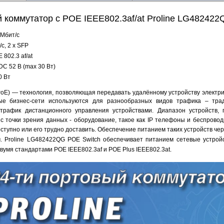
й коммутатор с POE IEEE802.3af/at Proline LG48242
 Мбит/с
с, 2 x SFP
 802.3 af/at
C 52 В (max 30 Вт)
0 Вт
(PoE) — технология, позволяющая передавать удалённому устройству электри
ые бизнес-сети используются для разнообразных видов трафика – тра
трафик дистанционного управления устройствами. Диапазон устройств, 
с точки зрения данных - оборудование, такое как IP телефоны и беспровод
оступно или его трудно доставить. Обеспечение питанием таких устройств ч
м.
Proline LG482422QG POE Switch
обеспечивает питанием сетевые устройс
двумя стандартами
POE IEEE802.3af и POE Plus IEEE802.3at.