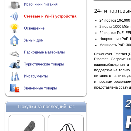
Источники питания
24-ти портовы
Сетевые и Wi-Fi устройства
24 портов 10/1000
2 порта 1000 Мбит/
Освещение
24 портов PoE IEEE
Напряжение PoE: D
Умный дом
Мощность PoE: 30
Расходные материалы
Power over Ethernet 
Ethernet.
Современн
Туристические товары
видеонаблюдения и 
поддержке не только 
питание от сети не д
Инструменты
и простым решение
представлена сразу 
Уценённые товары
Покупки за последний час