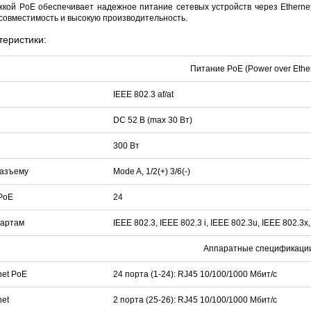
кой PoE обеспечивает надежное питание сетевых устройств через Ethernet-
 совместимость и высокую производительность.
теристики:
Питание PoE (Power over Ether
IEEE 802.3 af/at
DC 52 В (max 30 Вт)
300 Вт
разъему
Mode A, 1/2(+) 3/6(-)
PoE
24
дартам
IEEE 802.3, IEEE 802.3 i, IEEE 802.3u, IEEE 802.3x
Аппаратные спецификаци
net PoE
24 порта (1-24): RJ45 10/100/1000 Мбит/с
net
2 порта (25-26): RJ45 10/100/1000 Мбит/с