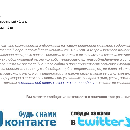
.
ровилка) - 1 шт.
т - 1 шт.
том, что размещенная информация на нашем интернет-магазине содержит 
офертой, определяемой положениями ст. 435 и ст. 437 Гражданского Коде
газине товарные знаки в рекламных целях и не заявляют о своих исключи
знаки обслуживания) являются собственностью их правообладателей и ис
ования пользователей данного сайта о потребительских свойствах товар
товерность и полноту всей содержащейся информации, но, не дает абсо
етствия или неполноту информации, а также результаты её использовани
информации о наличии и стоимости указанных товаров и (или) услуг, пож
помощью
специальной формы связи или по телефону
, позвонив по указ
Вы можете сообщить о неточности в описании товара – вы