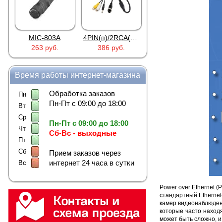
MIC-803A
4PIN(п)/2RCA(м)+DJK-11(п)
4PIN(п)/2RCA(п)+DJK-11(п)
263 руб.
386 руб.
386 руб.
Время работы интернет-магазина
Обработка заказов
Пн
Пн-Пт с 09:00 до 18:00
Вт
Ср
Пн-Пт с 09:00 до 18:00
Чт
Сб-Вс - выходные
Пт
Сб
Прием заказов через
интернет 24 часа в сутки
Вс
Power over Ethernet 
стандартный Etherne
камер видеонаблюден
которые часто наход
может быть сложно, 