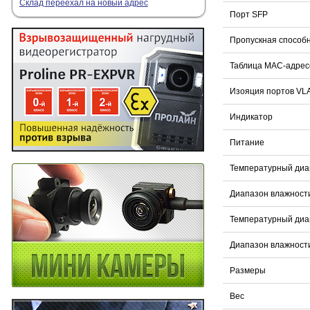
Склад переехал на новый адрес
Порт SFP
Пропускная способ
Таблица
MAC
-
адрес
Изояция портов VL
Индикатор
Питание
Температурный диа
Диапазон влажност
Температурный диа
Диапазон влажности
Размеры
Вес