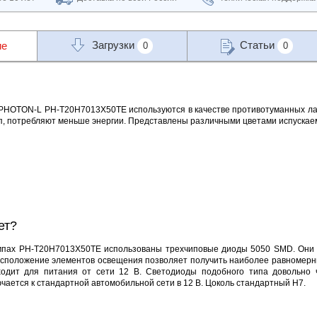
Загрузки
Статьи
ие
0
0
HOTON-L PH-T20H7013X50TE используются в качестве противотуманных лам
, потребляют меньше энергии. Представлены различными цветами испускаем
ет?
мпах PH-T20H7013X50TE использованы трехчиповые диоды 5050 SMD. Они с
расположение элементов освещения позволяет получить наиболее равномерны
ходит для питания от сети 12 В. Светодиоды подобного типа довольно 
чается к стандартной автомобильной сети в 12 В. Цоколь стандартный H7.