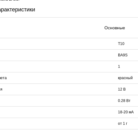
арактеристики
DJK-11Y(1м-2п) U3-1L
DJK-11Y(1м-4п) U3-1Y
Proline HA-CB01
Основные
97 руб.
206 руб.
4 452 руб.
250 
T10
BA9S
1
вета
красный
ия
12 В
0.28 Вт
18-20 мА
от 1 г