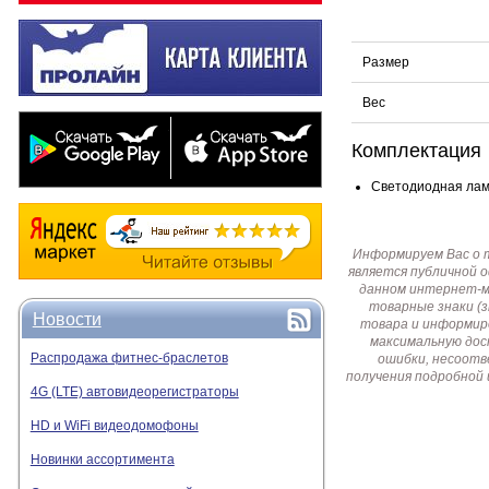
Размер
Вес
Комплектация
Светодиодная ламп
Информируем Вас о 
является публичной 
данном интернет-ма
товарные знаки (
Новости
товара и информир
максимальную дос
Распродажа фитнес-браслетов
ошибки, несоотв
получения подробной 
4G (LTE) автовидеорегистраторы
HD и WiFi видеодомофоны
Новинки ассортимента