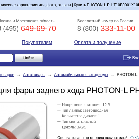
ческие характеристики, фото, отзывы | Купить PHOTON-L PH-T10B9001X10BP 
осква и Московская область
Бесплатный номер по России
649-69-70
333-11-00
8 (495)
8 (800)
Покупателям
Оплата и получение
Вх
→
→
→
товаров
Автотовары
Автомобильные светодиоды
PHOTON-L 
для фары заднего хода PHOTON-L P
Напряжение питания: 12 В
Тип лампы: светодиодная
Количество диодов: 1
Тип света: красный
Цоколь: BA9S
Оценка товара по мнению покупателей: