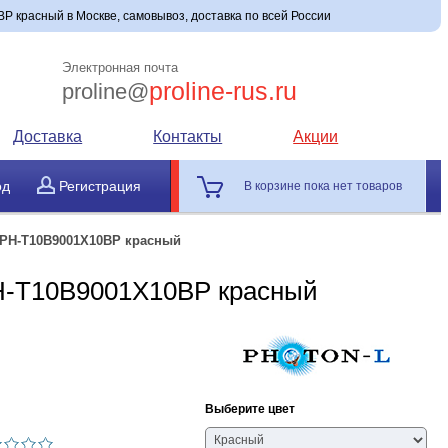
красный в Москве, самовывоз, доставка по всей России
Электронная почта
proline-rus.ru
proline@
Доставка
Контакты
Акции
од
Регистрация
В корзине пока нет товаров
PH-T10B9001X10BP красный
H-T10B9001X10BP красный
Выберите цвет