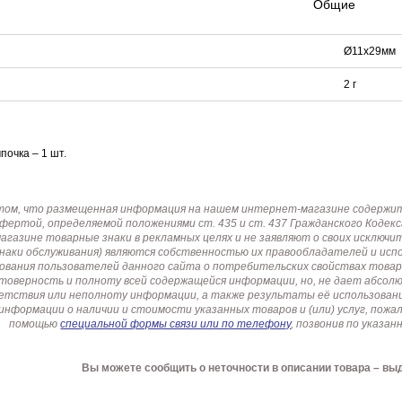
Общие
Ø11x29мм
2 г
очка – 1 шт.
том, что размещенная информация на нашем интернет-магазине содержит 
офертой, определяемой положениями ст. 435 и ст. 437 Гражданского Коде
газине товарные знаки в рекламных целях и не заявляют о своих исключи
знаки обслуживания) являются собственностью их правообладателей и ис
ования пользователей данного сайта о потребительских свойствах товар
товерность и полноту всей содержащейся информации, но, не дает абсо
етствия или неполноту информации, а также результаты её использовани
информации о наличии и стоимости указанных товаров и (или) услуг, пож
помощью
специальной формы связи или по телефону
, позвонив по указ
Вы можете сообщить о неточности в описании товара – вы