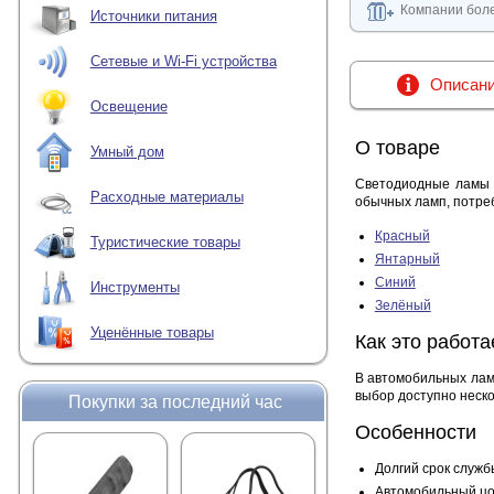
Компании боле
Источники питания
Сетевые и Wi-Fi устройства
Описан
Освещение
О товаре
Умный дом
Светодиодные ламы 
Расходные материалы
обычных ламп, потре
Красный
Туристические товары
Янтарный
Синий
Инструменты
Зелёный
Уценённые товары
Как это работа
В автомобильных лам
выбор доступно неско
Покупки за последний час
Особенности
Долгий срок служб
Автомобильный цо