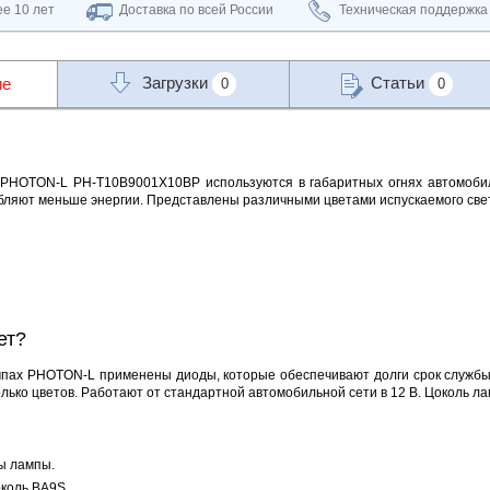
е 10 лет
Доставка по всей России
Техническая поддержка
Загрузки
Статьи
ие
0
0
PHOTON-L PH-T10B9001X10BP используются в габаритных огнях автомобил
бляют меньше энергии. Представлены различными цветами испускаемого све
ет?
пах PHOTON-L применены диоды, которые обеспечивают долги срок службы.
лько цветов. Работают от стандартной автомобильной сети в 12 В. Цоколь л
ы лампы.
коль BA9S.