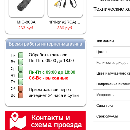
Технические х
MIC-803A
4PIN(п)/2RCA(м)+DJK-11(п)
4PIN(п)/2RCA(п)+DJK-11(п)
263 руб.
386 руб.
386 руб.
Тип лампы
Время работы интернет-магазина
Цоколь
Обработка заказов
Пн
Пн-Пт с 09:00 до 18:00
Вт
Количество диодов
Ср
Пн-Пт с 09:00 до 18:00
Цвет излучаемого с
Чт
Сб-Вс - выходные
Пт
Напряжение питан
Сб
Прием заказов через
интернет 24 часа в сутки
Мощность
Вс
Сила тока
Срок службы