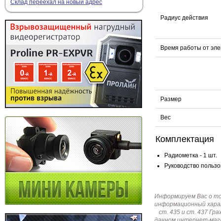
Склад переехал на новый адрес
Радиус действия
Время работы от эл
Размер
Вес
Комплектация
Радиометка - 1 шт.
Руководство пользов
Информируем Вас о т
информационный харак
ст. 435 и ст. 437 Г
данном интернет-мага