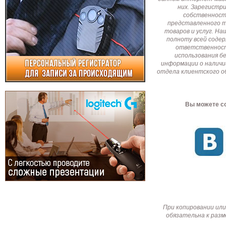
них. Зарегистр
собственност
представленного т
товаров и услуг. Н
полноту всей соде
ответственност
использования б
информации о наличи
отдела клиентского о
Вы можете со
При копировании или
обязательна к разм