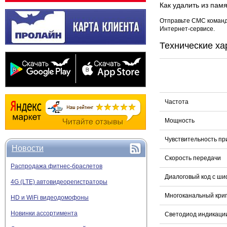
Как удалить из пам
Отправьте СМС команду
Интернет-сервисе.
Технические ха
Частота
Мощность
Чувствительность п
Новости
Скорость передачи
Распродажа фитнес-браслетов
Диалоговый код с ш
4G (LTE) автовидеорегистраторы
Многоканальный кри
HD и WiFi видеодомофоны
Новинки ассортимента
Светодиод индикаци