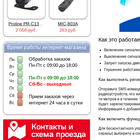
Proline PR-C1335
MIC-803A
4PIN(п)/2RCA(м)+DJK-11(п)
2 058 руб.
263 руб.
386 руб.
Как это работае
Время работы интернет-магазина
Включение сигнализ
Выключение сигнали
Обработка заказов
Пн
Запрет запуска дви
Пн-Пт с 09:00 до 18:00
Вт
Глушение работающ
Ср
Пн-Пт с 09:00 до 18:00
Как выполнить реги
Чт
Сб-Вс - выходные
Пт
Отправьте SMS-команду
радиоустройств, что и
Сб
Прием заказов через
ти метров и в течение
интернет 24 часа в сутки
Вс
будет зарегистрирован
Информация о добавле
Как включить функ
Для бесконтактного у
охраны) выберите в с