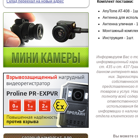
Склад переехал на новый адрес
Комплект поставки:
AnyTone AT-408 - 1ш
Антенна для исполь
Антенна уличная - 
Монтажный комплек
Инструкция - 1шт.
Информируем Вас о т
информационный харак
ст. 435 и ст. 437 Г
данном интернет-мага
них. Зарегистр
собственност
представленного т
товаров и услуг. Н
полноту всей соде
ответственност
использования б
информации о наличи
отдела клиентского о
Вы можете со