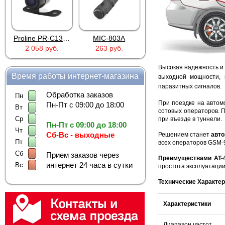
Proline PR-C1335
MIC-803A
4PIN(п)/2RCA(м)+DJK-11(п)
2 058 руб.
263 руб.
386 руб.
Высокая надежность и 
Время работы интернет-магазина
выходной мощности, 
паразитных сигналов.
Обработка заказов
Пн
При поездке на автом
Пн-Пт с 09:00 до 18:00
Вт
сотовых операторов. 
Ср
при въезде в туннели.
Пн-Пт с 09:00 до 18:00
Чт
Сб-Вс - выходные
Решением станет
авто
Пт
всех операторов GSM-9
Сб
Прием заказов через
Преимуществами AT-
интернет 24 часа в сутки
Вс
простота эксплуатации
Технические Характер
Характеристики
Диапазон частот