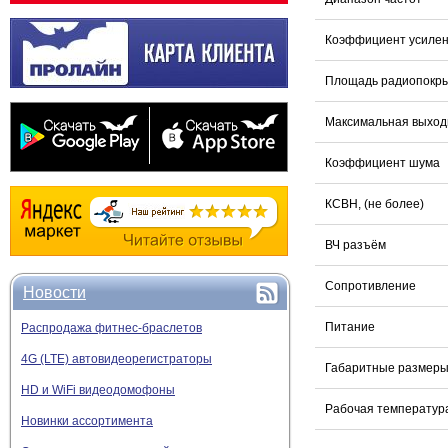
Коэффициент усиле
Площадь радиопокр
Максимальная выход
Коэффициент шума
КСВН, (не более)
ВЧ разъём
Сопротивление
Новости
Питание
Распродажа фитнес-браслетов
4G (LTE) автовидеорегистраторы
Габаритные размер
HD и WiFi видеодомофоны
Рабочая температур
Новинки ассортимента