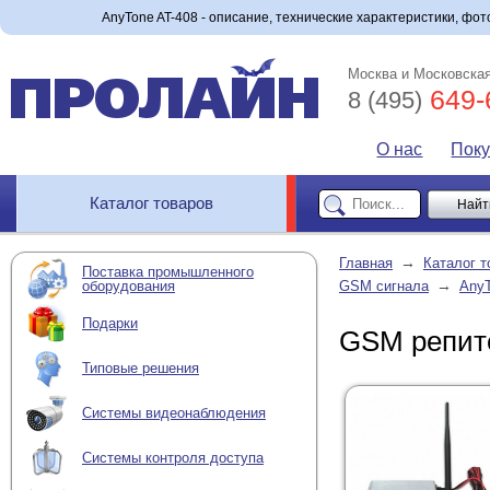
AnyTone AT-408 - описание, технические характеристики, фото
Москва и Московская
649-
8 (495)
О нас
Пок
Каталог товаров
→
Главная
Каталог т
Поставка промышленного
→
оборудования
GSM сигнала
Any
Подарки
GSM репите
Типовые решения
Системы видеонаблюдения
Системы контроля доступа