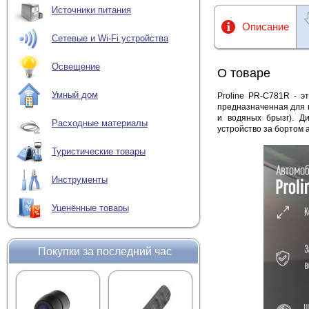
Источники питания
Описание
Сетевые и Wi-Fi устройства
Освещение
О товаре
Умный дом
Proline PR-C781R - э
предназначенная для 
и водяных брызг). Д
Расходные материалы
устройство за бортом 
Туристические товары
Инструменты
Уценённые товары
Покупки за последний час