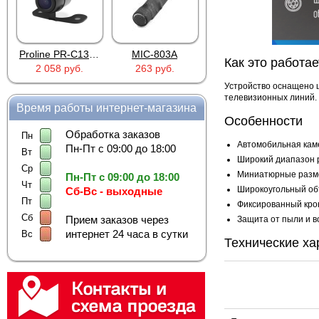
Proline PR-C1335
MIC-803A
4PIN(п)/2RCA(м)+DJK-11(п)
Как это работае
2 058 руб.
263 руб.
386 руб.
Устройство оснащено ш
телевизионных линий. 
Время работы интернет-магазина
Особенности
Обработка заказов
Пн
Автомобильная каме
Пн-Пт с 09:00 до 18:00
Вт
Широкий диапазон 
Ср
Миниатюрные разм
Пн-Пт с 09:00 до 18:00
Чт
Широкоугольный об
Сб-Вс - выходные
Пт
Фиксированный кро
Сб
Прием заказов через
Защита от пыли и в
интернет 24 часа в сутки
Вс
Технические ха