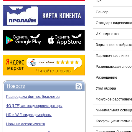
Тип
Сенсор
Стандарт видеосигн
ИК-подсветка
Зеркальное отображ
Парковочные линии
Разрешающая способ
Разрешение
Новости
Угол обзора
Распродажа фитнес-браслетов
Фокусное расстояни
4G (LTE) автовидеорегистраторы
Минимальная освещ
HD и WiFi видеодомофоны
Коэффициент гамма 
Новинки ассортимента
Электронный затвор