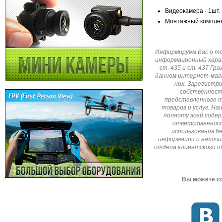
Видеокамера - 1шт.
Монтажный комплект
Информируем Вас о т
информационный харак
ст. 435 и ст. 437 Г
данном интернет-мага
них. Зарегистр
собственност
представленного т
товаров и услуг. Н
полноту всей соде
ответственност
использования б
информации о наличи
отдела клиентского о
Вы можете со