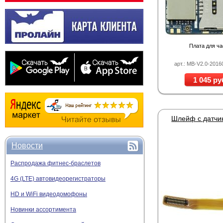
Плата для ч
арт.: MB-V2.0-201
1 045 ру
Новости
Распродажа фитнес-браслетов
4G (LTE) автовидеорегистраторы
HD и WiFi видеодомофоны
Новинки ассортимента