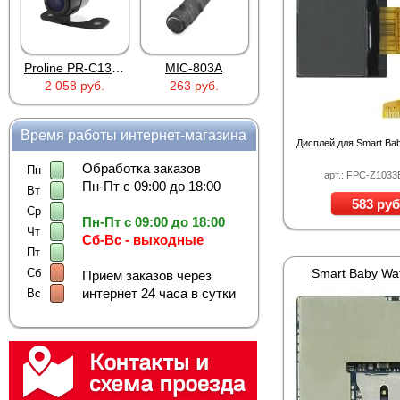
Proline PR-C1335
MIC-803A
4PIN(п)/2RCA(м)+DJK-11(п)
2 058 руб.
263 руб.
386 руб.
Время работы интернет-магазина
Дисплей для Smart Ba
Обработка заказов
Пн
арт.: FPC-Z103
Пн-Пт с 09:00 до 18:00
Вт
583 руб
Ср
Пн-Пт с 09:00 до 18:00
Чт
Сб-Вс - выходные
Пт
Сб
Smart Baby Wa
Прием заказов через
интернет 24 часа в сутки
Вс