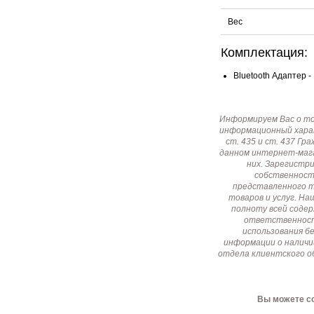
Вес
Комплектация:
Bluetooth Адаптер
-
Информируем Вас о т
информационный харак
ст. 435 и ст. 437 Г
данном интернет-мага
них. Зарегистр
собственност
представленного т
товаров и услуг. Н
полноту всей соде
ответственност
использования б
информации о наличи
отдела клиентского о
Вы можете со