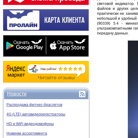
световой индикатор.
файлов и других цел
практически не занима
небольшой и удобный 
(90339) 5.4 - мини
ультракомпактными г
передачу данных.
Новости
Распродажа фитнес-браслетов
4G (LTE) автовидеорегистраторы
HD и WiFi видеодомофоны
Новинки ассортимента