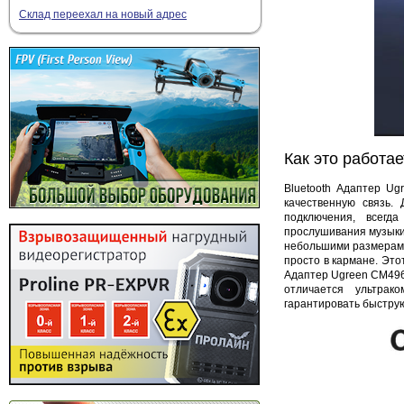
Склад переехал на новый адрес
Как это работае
Bluetooth
Адаптер Ugr
качественную связь.
подключения, всегд
прослушивания музыки,
небольшими размерами 
просто в кармане. Это
Адаптер Ugreen CM496
отличается ультра
гарантировать быстру