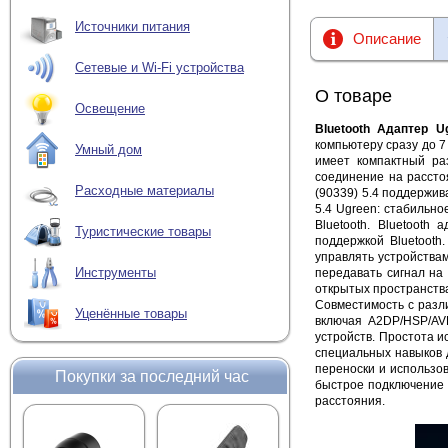
Источники питания
Описание
Сетевые и Wi-Fi устройства
О товаре
Освещение
Bluetooth Адаптер U
компьютеру сразу до 7
Умный дом
имеет компактный ра
соединение на рассто
Расходные материалы
(90339) 5.4 поддержив
5.4 Ugreen: стабильн
Bluetooth. Bluetooth
Туристические товары
поддержкой Bluetooth
управлять устройства
Инструменты
передавать сигнал на
открытых пространства
Совместимость с разл
Уценённые товары
включая A2DP/HSP/AV
устройств. Простота и
специальных навыков д
переноски и использов
Покупки за последний час
быстрое подключение 
расстояния.