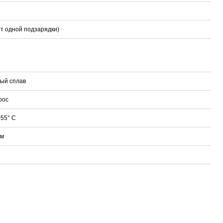
(от одной подзарядки)
ый сплав
рос
+55° C
мм