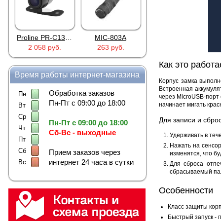
Proline PR-C1335
MIC-803A
4PIN(п)/2RCA(м)+DJK-11(п)
2 058 руб.
263 руб.
386 руб.
Как это работа
Время работы интернет-магазина
Корпус замка выполн
Встроенная аккумуля
Обработка заказов
Пн
через MicroUSB-порт 
Пн-Пт с 09:00 до 18:00
начинает мигать крас
Вт
Ср
Для записи и сброс
Пн-Пт с 09:00 до 18:00
Чт
Сб-Вс - выходные
Удерживать в тече
Пт
Нажать на сенсор
Сб
Прием заказов через
изменятся, что б
интернет 24 часа в сутки
Вс
Для сброса отпе
сбрасываемый пал
Особенности
Класс защиты корп
Быстрый запуск - 