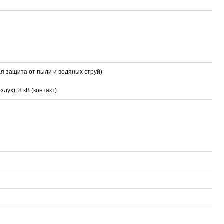
ая защита от пыли и водяных струй)
здух), 8 кВ (контакт)