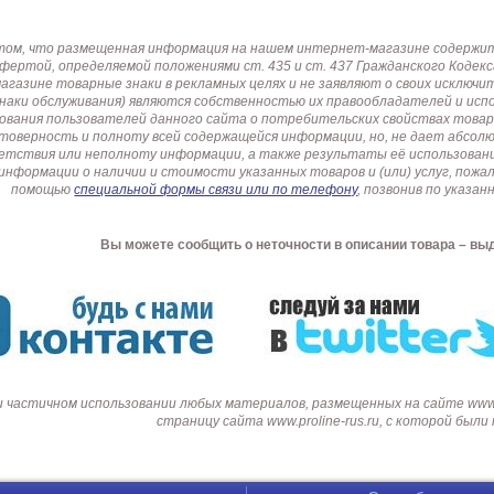
том, что размещенная информация на нашем интернет-магазине содержит 
офертой, определяемой положениями ст. 435 и ст. 437 Гражданского Коде
газине товарные знаки в рекламных целях и не заявляют о своих исключи
знаки обслуживания) являются собственностью их правообладателей и ис
ования пользователей данного сайта о потребительских свойствах товар
товерность и полноту всей содержащейся информации, но, не дает абсо
етствия или неполноту информации, а также результаты её использовани
информации о наличии и стоимости указанных товаров и (или) услуг, пож
помощью
специальной формы связи или по телефону
, позвонив по указ
Вы можете сообщить о неточности в описании товара – вы
и частичном использовании любых материалов, размещенных на сайте www.p
страницу сайта www.proline-rus.ru, с которой был