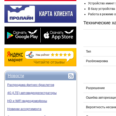
Устройство имеет 
В базу устройства
Работа в режиме о
Технические х
Тип
Разблокировка
Новости
Распродажа фитнес-браслетов
Разрешение
4G (LTE) автовидеорегистраторы
Ошибка авторизаци
HD и WiFi видеодомофоны
Вероятность несанк
Новинки ассортимента