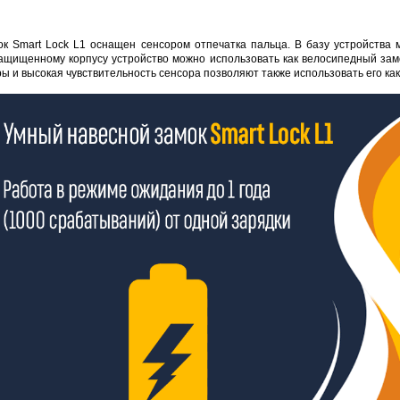
к Smart Lock L1 оснащен сенсором отпечатка пальца. В базу устройства м
ащищенному корпусу устройство можно использовать как велосипедный замок
и высокая чувствительность сенсора позволяют также использовать его как