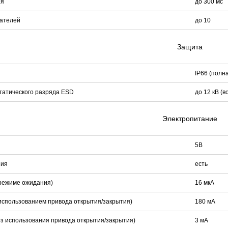
ия
до 300 мс
вателей
до 10
Защита
IP66 (полн
татического разряда ESD
до 12 кВ (во
Электропитание
5В
ния
есть
 режиме ожидания)
16 мкА
 использованием привода открытия/закрытия)
180 мА
ез использования привода открытия/закрытия)
3 мА