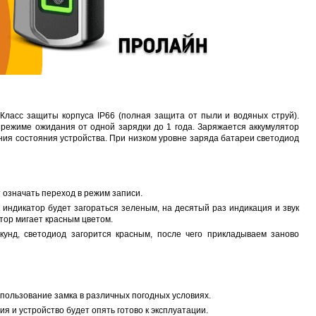
A-CB01
Proline PR-LED0503F2AA RED
Карта EM Marine (тонкая)
EM-Marine N006BB
руб.
250 руб.
30 руб.
137 руб.
Класс защиты корпуса IP66 (полная защита от пыли и водяных струй).
режиме ожидания от одной зарядки до 1 года. Заряжается аккумулятор
ния состояния устройства. При низком уровне заряда батареи светодиод
т означать переход в режим записи.
 индикатор будет загораться зеленым, на десятый раз индикация и звук
тор мигает красным цветом.
унд, светодиод загорится красным, после чего прикладываем заново
спользование замка в различных погодных условиях.
я и устройство будет опять готово к эксплуатации.