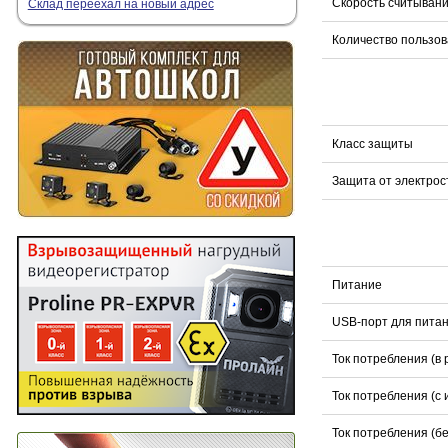
Скорость считыван
Склад переехал на новый адрес
Количество пользо
Класс защиты
Защита от электрос
Питание
USB-порт для пита
Ток потребления (в
Ток потребления (с
Ток потребления (б