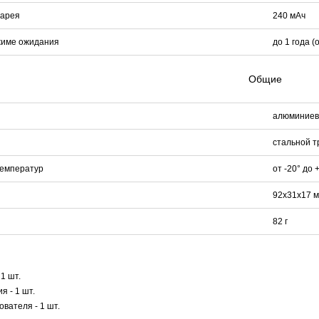
тарея
240 мАч
жиме ожидания
до 1 года 
Общие
алюминиев
стальной т
температур
от -20° до 
92х31х17 
82 г
1 шт.
я - 1 шт.
вателя - 1 шт.