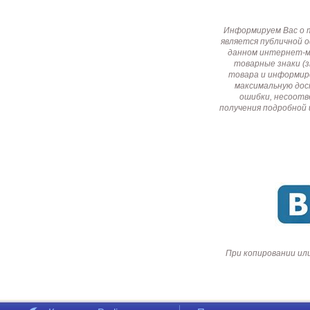
Информируем Вас о 
является публичной 
данном интернет-ма
товарные знаки (
товара и информир
максимальную дос
ошибки, несоотв
получения подробной 
При копировании ил