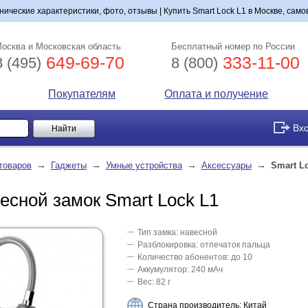
нические характеристики, фото, отзывы | Купить Smart Lock L1 в Москве, само
осква и Московская область
Бесплатный номер по России
649-69-70
333-11-00
8 (495)
8 (800)
Покупателям
Оплата и получение
Вх
→
→
→
→
товаров
Гаджеты
Умные устройства
Аксессуары
Smart L
есной замок Smart Lock L1
Тип замка: навесной
Разблокировка: отпечаток пальца
Количество абонентов: до 10
Аккумулятор: 240 мАч
Вес: 82 г
Страна производитель: Китай