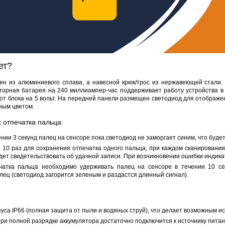
4PIN(п)/2RCA(п)+DJK-11(п)
DJK-11Y(1м-2п) U3-1L
DJK-11Y(1м-4п) U3-1Y
Proline H
386 руб.
97 руб.
206 руб.
4 452 
ет?
ен из алюминиевого сплава, а навесной крюк/трос из нержавеющей стали. 
торная батарея на 240 миллиампер-час поддерживает работу устройства в 
от блока на 5 вольт. На передней панели размещен светодиод для отображе
ным цветом.
 отпечатка пальца:
нии 3 секунд палец на сенсоре пока светодиод не заморгает синим, что буде
 10 раз для сохранения отпечатка одного пальца, при каждом сканировании
удет свидетельствовать об удачной записи. При возникновении ошибки индика
чатка пальца необходимо удерживать палец на сенсоре в течении 10 сек
ец (светодиод загорится зеленым и раздастся длинный сигнал).
уса IP66 (полная защита от пыли и водяных струй), что делает возможным и
при полной разрядке аккумулятора достаточно подключится к источнику питани