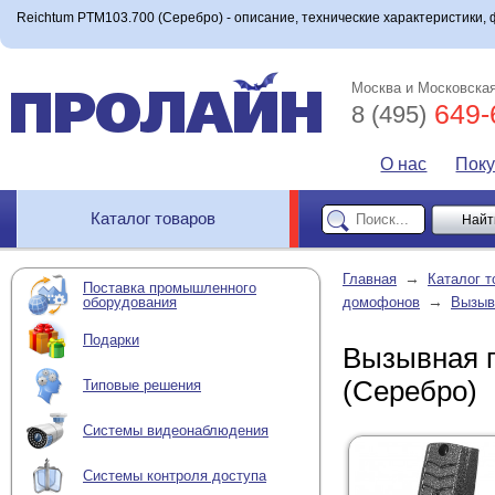
Reichtum PTM103.700 (Серебро) - описание, технические характеристики, 
Москва и Московская
649-
8 (495)
О нас
Пок
Каталог товаров
→
Главная
Каталог т
Поставка промышленного
→
оборудования
домофонов
Вызыв
Подарки
Вызывная п
(Серебро)
Типовые решения
Системы видеонаблюдения
Системы контроля доступа