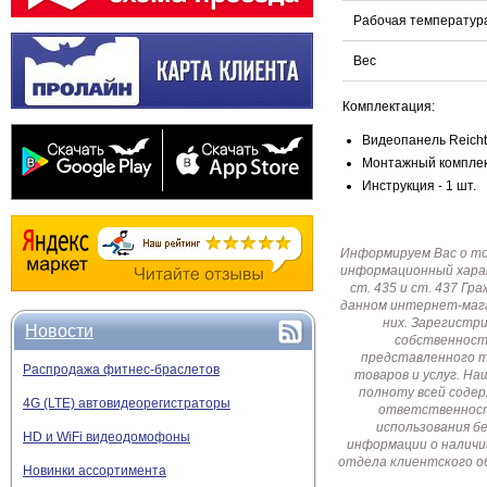
Рабочая температур
Вес
Комплектация:
Видеопанель Reicht
Монтажный комплект
Инструкция - 1 шт.
Информируем Вас о т
информационный харак
ст. 435 и ст. 437 Г
данном интернет-мага
них. Зарегистр
Новости
собственност
представленного т
Распродажа фитнес-браслетов
товаров и услуг. Н
полноту всей соде
4G (LTE) автовидеорегистраторы
ответственност
использования б
HD и WiFi видеодомофоны
информации о наличи
отдела клиентского о
Новинки ассортимента