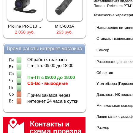
металлическая видеопа
Панель Reichtum PTM1
Технические характери
Proline PR-C1335
MIC-803A
4PIN(п)/2RCA(м)+DJK-11(п)
Напряжение питания 
2 058 руб.
263 руб.
386 руб.
Стандарт видеосигн
Время работы интернет-магазина
Сенсор
Обработка заказов
Пн
Разрешающая спосо
Пн-Пт с 09:00 до 18:00
Вт
Объектив
Ср
Пн-Пт с 09:00 до 18:00
Чт
Сб-Вс - выходные
Угол обзора (Горизо
Пт
Сб
Прием заказов через
Дальность ИК подсве
интернет 24 часа в сутки
Вс
Минимальная освещ
Линия связи с домо
Размер