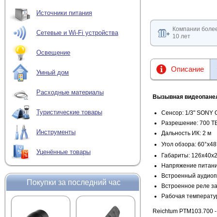
Источники питания
Компании боле
Сетевые и Wi-Fi устройства
10 лет
Освещение
Описание
Умный дом
Расходные материалы
Вызывная видеопанел
Туристические товары
Сенсор: 1/3" SONY
Разрешение: 700 Т
Инструменты
Дальность ИК: 2 м
Угол обзора: 60°х48
Уценённые товары
Габариты: 126х40х
Напряжение питани
Встроенный аудиоп
Покупки за последний час
Встроенное реле з
Рабочая температур
Reichtum PTM103.700 