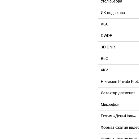
Угол обзора
ИК-подсветка
AGC
DWDR
3D DNR
BLC
4KV
Hikivision Private Prot
Детектор движения
Микрофон
Режим «День/Ночь»
Формат сжатия виде
Формат сжатия ауди