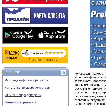
Новости
Конструкция камеры 
видеодомофону и виде
Распродажа фитнес-браслетов
возможность подключе
реальном времени и у
4G (LTE) автовидеорегистраторы
мобильные приложен
техникой, а второе п
HD и WiFi видеодомофоны
быть спокойны, зная,
тревожных ситуациях.
Новинки ассортимента
типа с диаметром вре