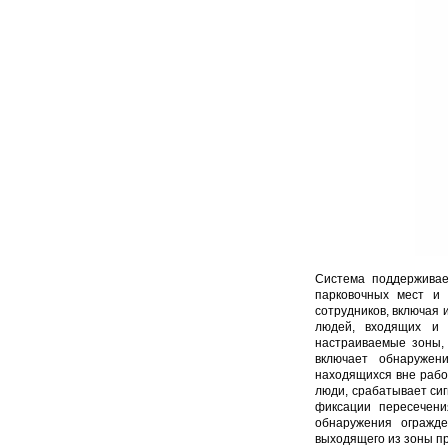
Система поддерживае
парковочных мест и 
сотрудников, включая
людей, входящих и 
настраиваемые зоны,
включает обнаружен
находящихся вне рабоч
люди, срабатывает си
фиксации пересечени
обнаружения огражде
выходящего из зоны п