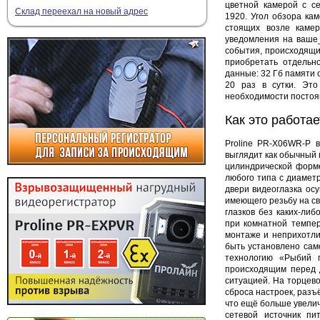
цветной камерой с с
Склад переехал на новый адрес
1920
. Угол обзора ка
стоящих возле каме
уведомления на ваше_
события, происходящи
приобретать отдельн
данные: 32 Гб памяти 
20 раз в сутки. Эт
необходимости постоя
Как это работае
Proline
PR-
X06WR-P в
выглядит как обычный 
цилиндрической форме
любого типа с диамет
двери видеоглазка ос
имеющего резьбу на св
глазков без каких-ли
при комнатной темпер
монтаже и неприхотли
быть установлено сам
технологию «Рыбий 
происходящим перед д
ситуацией. На торцев
сброса настроек, разъ
что ещё больше увели
сетевой источник пи