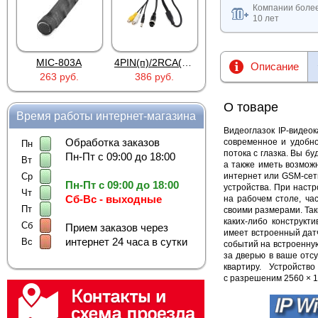
Компании боле
10 лет
C-803A
4PIN(п)/2RCA(м)+DJK-11(п)
4PIN(п)/2RCA(п)+DJK-11(п)
Описание
63 руб.
386 руб.
386 руб.
97 руб.
О товаре
Время работы интернет-магазина
Видеоглазок
IP-видео
Обработка заказов
современное и удобно
Пн
потока с глазка. Вы б
Пн-Пт с 09:00 до 18:00
Вт
а также иметь возможн
Ср
интернет или GSM-сет
Пн-Пт с 09:00 до 18:00
устройства. При наст
Чт
Сб-Вс - выходные
на рабочем столе, ча
Пт
своими размерами. Так
каких-либо конструкт
Сб
Прием заказов через
имеет встроенный дат
интернет 24 часа в сутки
Вс
событий на встроенну
за дверью в ваше отс
квартиру. Устройст
с разрешеним
2560 × 