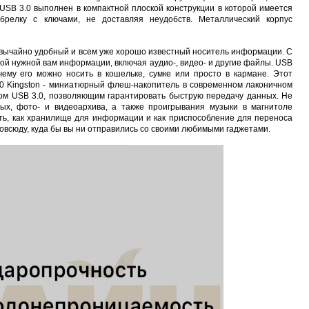
USB 3.0 выполнен в компактной плоской конструкции в которой имеется
релку с ключами, не доставляя неудобств. Металлический корпус
езвычайно удобный и всем уже хорошо известный носитель информации. С
ой нужной вам информации, включая аудио-, видео- и другие файлы. USB
ему его можно носить в кошельке, сумке или просто в кармане. Этот
0 Kingston - миниатюрный флеш-накопитель в современном лаконичном
ом USB 3.0, позволяющим гарантировать быструю передачу данных. Нe
ых, фото- и видеоархива, а также проигрывания музыки в магнитоле
ть, как хранилище для информации и как приспособление для переноса
повсюду, куда бы вы ни отправились со своими любимыми гаджетами.