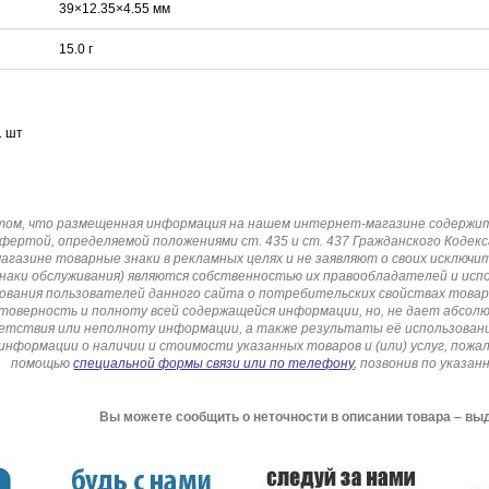
39×12.35×4.55 мм
15.0 г
1 шт
том, что размещенная информация на нашем интернет-магазине содержит 
офертой, определяемой положениями ст. 435 и ст. 437 Гражданского Коде
газине товарные знаки в рекламных целях и не заявляют о своих исключи
знаки обслуживания) являются собственностью их правообладателей и ис
ования пользователей данного сайта о потребительских свойствах товар
товерность и полноту всей содержащейся информации, но, не дает абсо
етствия или неполноту информации, а также результаты её использовани
информации о наличии и стоимости указанных товаров и (или) услуг, пож
помощью
специальной формы связи или по телефону
, позвонив по указ
Вы можете сообщить о неточности в описании товара – вы