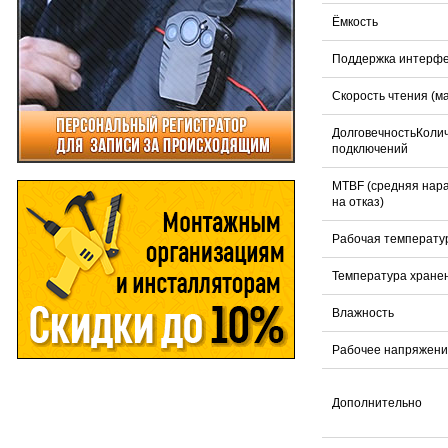
Ёмкость
Поддержка интерф
Скорость чтения (ма
ДолговечностьКоли
подключений
MTBF (средняя нар
на отказ)
Рабочая температу
Температура хране
Влажность
Рабочее напряжени
Дополнительно