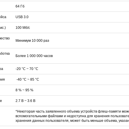
64 Гб
ейса
USB 3.0
кс.)
100 Mб/с
чество
Минимум 10 000 раз
аботка
Более 1 000 000 часов
ра
-20 °С ~ 70 °С
ния
-40 °С ~ 85 °С
8 % ~ 95 %
е
2.7 В ~ 3.6 В
*Некоторая часть заявленного объема устройств флеш-памяти мож
вспомогательными файлами и недоступна для хранения пользовате
хранения данных пользователя, может быть меньше объема, указан