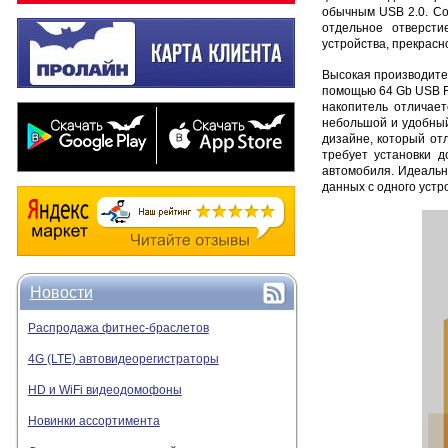
обычным USB 2.0. Со
отдельное отверсти
устройства, прекрасн
Высокая производите
помощью 64 Gb USB Fl
накопитель отличает
небольшой и удобный
дизайне, который от
тpeбуeт уcтaнoвки 
автомобиля. Идеальн
данных с одного устр
Новости
Распродажа фитнес-браслетов
4G (LTE) автовидеорегистраторы
HD и WiFi видеодомофоны
Новинки ассортимента