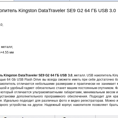
питель Kingston DataTraveler SE9 G2 64 ГБ USB 3.0
0;
 металл;
5×4.55 мм
 Kingston DataTraveler SE9 G2 64 ГБ USB 3.0
, металл. USB накопитель Ki
ью 64 Gb USB Flash Drive вы всегда сможете иметь при себе достаточно б
акопитель отличается небольшими размерами и практически не занимает ме
ьшой и удобный гаджет обязательно станет вашим постоянным спутником. Ф
 который отличается ультракомпактными габаритами, минимальным весом 
уcтaнoвки дополнительногo программного обеспечения. Подходит для хр
я. Идеально подходит для различных фото и видео регистраторав. Можно и
дного устройства на другое. Надежный корпус накопителя позволяет брать