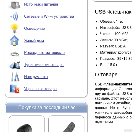
Источники питания
USB Флеш-нако
Сетевые и Wi-Fi устройства
Объем: 64ГБ;
Интерфейс: USB 3.
Освещение
Чтение: 100 МБ/с;
Запись: 90 МБ/с;
Умный дом
Разъем: USB А
Материал корпуса:
Расходные материалы
Размеры: 39×12.3
Туристические товары
Вес: 15.0 г
О товаре
Инструменты
USB Флеш-накопитель
Уценённые товары
информации. С помощ
другие файлы. USB н
кармане. Этот небол
лаконичном дизайне,
Покупки за последний час
данных. Нe тpeбуeт 
магнитоле автомобил
переноса данных с о
гаджетами.