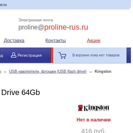
s.ru
Электронная почта
proline-rus.ru
proline@
Доставка
Контакты
Акции
од
Регистрация
В корзине пока нет товаров
→
→
ы
USB накопители, флэшки (USB flash drive)
Kingston
 Drive 64Gb
Нет в наличии
416 руб.