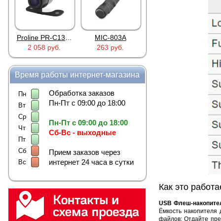
Proline PR-C1335
MIC-803A
4PIN(п)/2RCA(м)+DJK-11(п)
2 058 руб.
263 руб.
386 руб.
Время работы интернет-магазина
Обработка заказов
Пн
Пн-Пт с 09:00 до 18:00
Вт
Ср
Пн-Пт с 09:00 до 18:00
Чт
Сб-Вс - выходные
Пт
Сб
Прием заказов через
интернет 24 часа в сутки
Вс
Как это работа
USB Флеш-накопитель
Ёмкость накопителя 
файлов: Отдайте пре