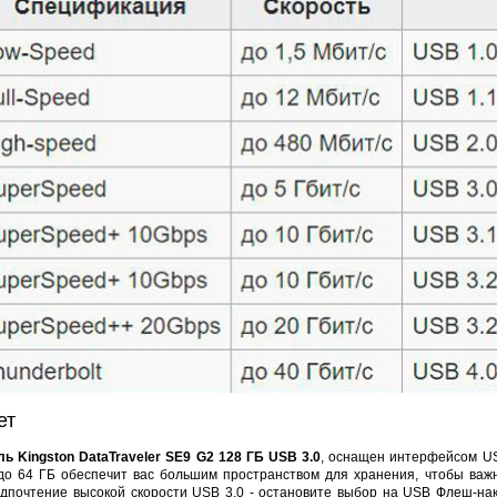
4PIN(п)/2RCA(п)+DJK-11(п)
DJK-11Y(1м-2п) U3-1L
DJK-11Y(1м-4п) U3-1Y
Proline
386 руб.
97 руб.
206 руб.
4 452
ет
 Kingston DataTraveler SE9 G2 128 ГБ USB 3.0
, оснащен интерфейсом USB
до 64 ГБ обеспечит вас большим пространством для хранения, чтобы важ
дпочтение высокой скорости USB 3.0 - остановите выбор на USB Флеш-нако