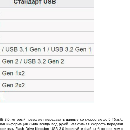
 HA-CB01
Proline PR-LED0503F2AA RED
Карта EM Marine (тонкая)
EM-Marine N006
 руб.
250 руб.
30 руб.
137 руб.
 3.0, который позволяет передавать данные со скоростью до 5 Гбит/с.
ная информация была всегда под рукой. Реактивная скорость передачи
питель Flash Drive Kingston USB 3.0 Копируйте файлы быстрее, чем с