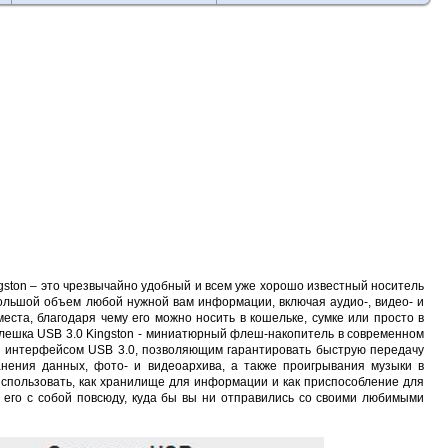
ngston – это чрезвычайно удобный и всем уже хорошо известный носитель
ольшой объем любой нужной вам информации, включая аудио-, видео- и
ста, благодаря чему его можно носить в кошельке, сумке или просто в
лешка USB 3.0 Kingston - миниатюрный флеш-накопитель в современном
и интерфейсом USB 3.0, позволяющим гарантировать быструю передачу
анения данных, фото- и видеоархива, а также проигрывания музыки в
спользовать, как хранилище для информации и как приспособление для
 его с собой повсюду, куда бы вы ни отправились со своими любимыми