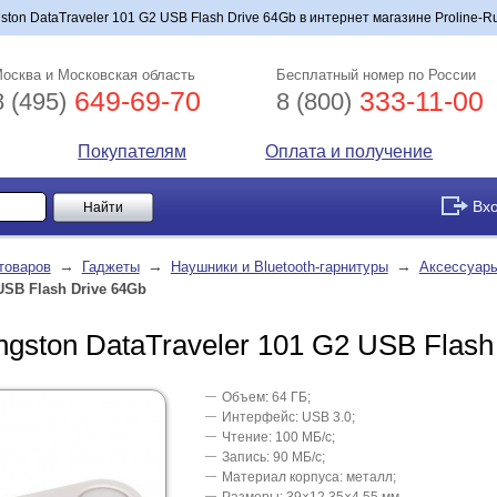
gston DataTraveler 101 G2 USB Flash Drive 64Gb в интернет магазине Proline-Ru
осква и Московская область
Бесплатный номер по России
649-69-70
333-11-00
8 (495)
8 (800)
Покупателям
Оплата и получение
Вх
→
→
→
товаров
Гаджеты
Наушники и Bluetooth-гарнитуры
Аксессуар
 USB Flash Drive 64Gb
gston DataTraveler 101 G2 USB Flash
Объем: 64 ГБ;
Интерфейс: USB 3.0;
Чтение: 100 МБ/с;
Запись: 90 МБ/с;
Материал корпуса: металл;