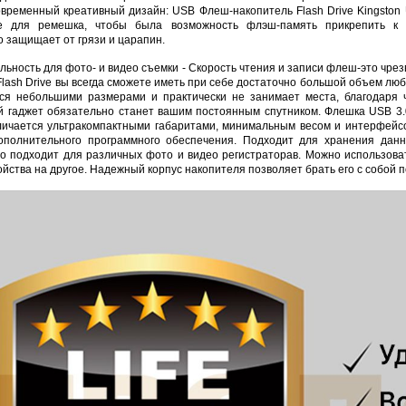
временный креативный дизайн: USB Флеш-накопитель Flash Drive Kingston 
е для ремешка, чтобы была возможность флэш-память прикрепить к б
о защищает от грязи и царапин.
льность для фото- и видео съемки - Скорость чтения и записи флеш-это чр
ash Drive вы всегда сможете иметь при себе достаточно большой объем люб
ся небольшими размерами и практически не занимает места, благодаря ч
 гаджет обязательно станет вашим постоянным спутником. Флешка USB 3.
личается ультракомпактными габаритами, минимальным весом и интерфейс
дополнительногo программного обеспечения. Подходит для хранения данн
о подходит для различных фото и видео регистраторав. Можно использова
ойства на другое. Надежный корпус накопителя позволяет брать его с собой 