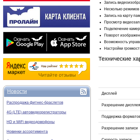
Запись видеоизобра
Несколько режимов 
Запись на карту па
Просмотр видеозап
Подключение камер 
Поворот изображени
Возможность управ
Настройки громкости
Технические ха
Новости
Дисплей
Распродажа фитнес-браслетов
Разрешение диспле
4G (LTE) автовидеорегистраторы
Поддержка форматов
HD и WiFi видеодомофоны
Разрешение записи
Новинки ассортимента
Скорость записи