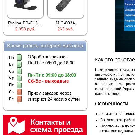
Proline PR-C1335
MIC-803A
4PIN(п)/2RCA(м)+DJK-11(п)
2 058 руб.
263 руб.
386 руб.
Время работы интернет-магазина
Обработка заказов
Пн
Как это работае
Пн-Пт с 09:00 до 18:00
Вт
Подключение к камера
Ср
автомобиля. При вклю
Пн-Пт с 09:00 до 18:00
Чт
заднего вида на дисп
Сб-Вс - выходные
от -20 до +70 граду
Пт
металлический. Управл
Сб
Прием заказов через
панель кнопки.
интернет 24 часа в сутки
Вс
Особенности
Регистратор подде
Возможность работ
Подключение до 4-х
возможно подключен