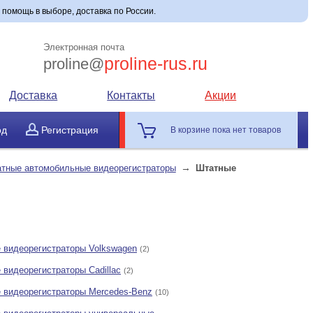
 помощь в выборе, доставка по России.
Электронная почта
proline-rus.ru
proline@
Доставка
Контакты
Акции
од
Регистрация
В корзине пока нет товаров
→
тные автомобильные видеорегистраторы
Штатные
 видеорегистраторы Volkswagen
(2)
 видеорегистраторы Cadillac
(2)
 видеорегистраторы Mercedes-Benz
(10)