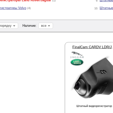
егистраторы Land Rover/Jaguar
Штатные
(1)
9.
гистраторы Volvo
Штатные
(4)
10.
порядку
Наличие:
все
FinalCam CA
Штатный видеорегистратор