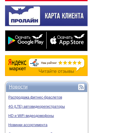
Новости
Распродажа фитнес-браслетов
4G (LTE) автовидеорегистраторы
HD и WiFi видеодомофоны
Новинки ассортимента