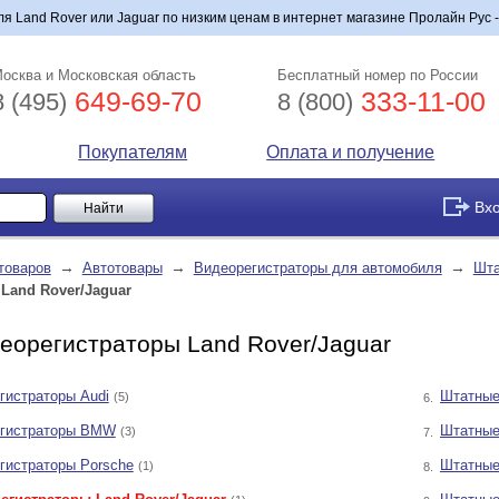
 Land Rover или Jaguar по низким ценам в интернет магазине Пролайн Рус -
осква и Московская область
Бесплатный номер по России
649-69-70
333-11-00
8 (495)
8 (800)
Покупателям
Оплата и получение
Вх
→
→
→
товаров
Автотовары
Видеорегистраторы для автомобиля
Шта
Land Rover/Jaguar
еорегистраторы Land Rover/Jaguar
гистраторы Audi
Штатные
(5)
6.
егистраторы BMW
Штатные
(3)
7.
гистраторы Porsche
Штатные
(1)
8.