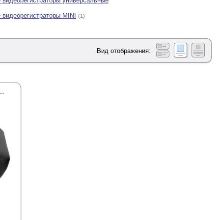
 видеорегистраторы универсальные
 видеорегистраторы MINI
(1)
Вид отображения:
RDV LDR/JGR II Black