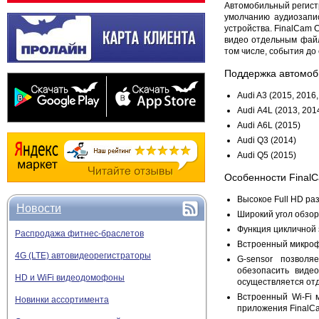
Автомобильный регист
умолчанию аудиозапи
устройства. FinalCam 
видео отдельным файл
том числе, события до
Поддержка автомоб
Audi A3 (2015, 2016,
Audi A4L (2013, 201
Audi A6L (2015)
Audi Q3 (2014)
Audi Q5 (2015)
Особенности FinalC
Высокое Full HD ра
Новости
Широкий угол обзор
Функция цикличной 
Распродажа фитнес-браслетов
Встроенный микрофо
4G (LTE) автовидеорегистраторы
G-sensor позволя
обезопасить виде
HD и WiFi видеодомофоны
осуществляется о
Встроенный Wi-Fi 
Новинки ассортимента
приложения FinalCa