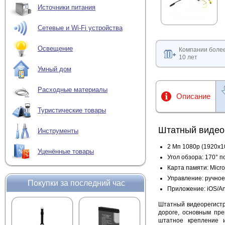
Источники питания
Сетевые и Wi-Fi устройства
Освещение
Компании боле
10 лет
Умный дом
Расходные материалы
Описание
Туристические товары
Штатный видеор
Инструменты
2 Мп 1080р (1920х1
Уценённые товары
Угол обзора: 170° п
Карта памяти: Micr
Управление: ручное,
Покупки за последний час
Приложение: iOS/An
Штатный видеорегист
дороге, основным пре
штатное крепление 