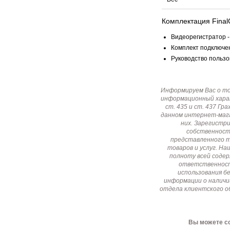
Комплектация Final
Видеорегистратор - 
Комплект подключен
Руководство пользов
Информируем Вас о т
информационный харак
ст. 435 и ст. 437 Г
данном интернет-мага
них. Зарегистр
собственност
представленного т
товаров и услуг. Н
полноту всей соде
ответственност
использования б
информации о наличи
отдела клиентского о
Вы можете со