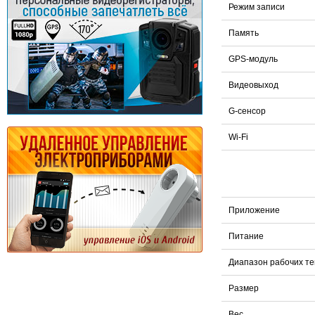
Режим записи
Память
GPS-модуль
Видеовыход
G-сенсор
Wi-Fi
Приложение
Питание
Диапазон рабочих т
Размер
Вес