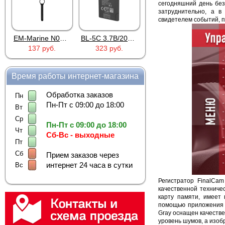
сегодняшний день без
затруднительно, а в
свидетелем событий, 
EM-Marine N006BB
BL-5C 3.7В/2000мАч
Proline PR-HPT615TY
137 руб.
323 руб.
6 137 руб.
Время работы интернет-магазина
Обработка заказов
Пн
Пн-Пт с 09:00 до 18:00
Вт
Ср
Пн-Пт с 09:00 до 18:00
Чт
Сб-Вс - выходные
Пт
Сб
Прием заказов через
интернет 24 часа в сутки
Вс
Регистратор FinalCa
качественной техниче
карту памяти, имеет
помощью приложения 
Gray оснащен качестве
уровень шумов, а изоб