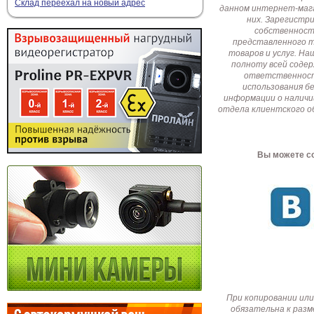
Склад переехал на новый адрес
данном интернет-мага
них. Зарегистр
собственност
представленного т
товаров и услуг. Н
полноту всей соде
ответственност
использования б
информации о наличи
отдела клиентского о
Вы можете со
При копировании или
обязательна к разм