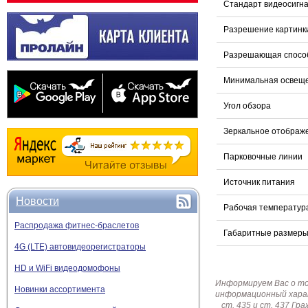
Стандарт видеосигн
Разрешение картинк
Разрешающая способ
Минимальная освещ
Угол обзора
Зеркальное отображ
Парковочные линии
Источник питания
Новости
Рабочая температур
Распродажа фитнес-браслетов
Габаритные размер
4G (LTE) автовидеорегистраторы
HD и WiFi видеодомофоны
Информируем Вас о т
Новинки ассортимента
информационный харак
ст. 435 и ст. 437 Г