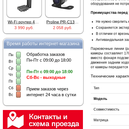
оборудования не потре
Преимущества перед
Wi-Fi роутер 4G Industrial RoHS Plery WS-G R802
Proline PR-C1335
MIC-803A
Не нужно сверлить 
3 990 руб.
2 058 руб.
263 руб.
Сохраняется эксте
В отличии от врезн
Антивандальная за
Время работы интернет-магазина
Парковочные линии (р
камеры составляет 17
Обработка заказов
Пн
вместо фонаря подсвет
Пн-Пт с 09:00 до 18:00
Вт
движения задним ходом
от камеры передается
Ср
Пн-Пт с 09:00 до 18:00
Чт
Технические характ
Сб-Вс - выходные
Пт
Сб
Тип
Прием заказов через
интернет 24 часа в сутки
Вс
Модель
Совместимость
Матрица