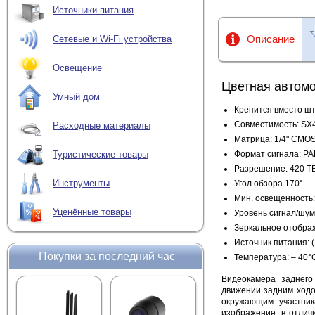
Источники питания
Описание
Сетевые и Wi-Fi устройства
Освещение
Цветная автомо
Умный дом
Крепится вместо ш
Совместимость: SX
Расходные материалы
Матрица: 1/4" CMOS
Формат сигнала: PA
Туристические товары
Разрешение: 420 Т
Инструменты
Угол обзора 170°
Мин. освещенность: 
Уценённые товары
Уровень сигнал/шум 
Зеркальное отобра
Источник питания: 
Покупки за последний час
Температура: – 40
Видеокамера заднег
движении задним ходо
окружающим участник
изображение, в отличи