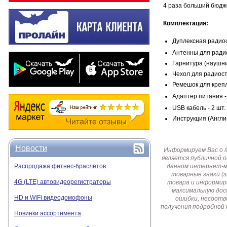
4 раза больший бюдж
Комплектация:
Дуплексная радио
Антенны для радио
Гарнитура (наушни
Чехол для радиост
Ремешок для крепл
Адаптер питания
-
USB кабель - 2 шт.
Инструкция (Англий
Новости
Информируем Вас о 
является публичной 
Распродажа фитнес-браслетов
данном интернет-ма
товарные знаки (
4G (LTE) автовидеорегистраторы
товара и информир
максимальную дос
HD и WiFi видеодомофоны
ошибки, несоотв
получения подробной 
Новинки ассортимента