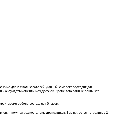
Proline PR-LED0503F2AA RED
Карта EM Marine (тонкая)
EM-Marine N006BB
BL-5C 3.7В/200
руб.
30 руб.
137 руб.
323 руб.
режиме для 2-х пользователей. Данный комплект подходит для
и и обсуждать моменты между собой. Кроме того данные рации это
ареи, время работы составляет 6 часов.
внения покупая радиостанцию других видов, Вам придется потратить в 2-