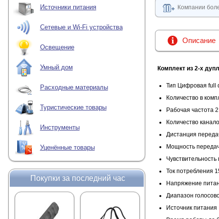
Источники питания
Компании боле
Сетевые и Wi-Fi устройства
Описание
Освещение
Умный дом
Комплект из 2-х
дуп
Тип Цифровая full
Расходные материалы
Количество в комп
Туристические товары
Рабочая частота 2
Количество канало
Инструменты
Дистанция передач
Мощность переда
Уценённые товары
Чувствительность
Ток потребления 
Покупки за последний час
Напряжение питан
Диапазон голосов
Источник питания 