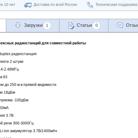
е 10 лет
Доставка по всей России
Техническая поддержка
Загрузки
Статьи
Отз
1
0
лексных
радиостанций для совместной работы
 duplex радиостанция
лекте 2 штуки
.4-2.48МГц
в 83
и до 250 м в прямой видимости
чи 18дБм
 приема -100дБм
150мА
ия 3.7В
ой речи 300-3000Гц
Li-ion аккумулятор 3.7В/1400мАч