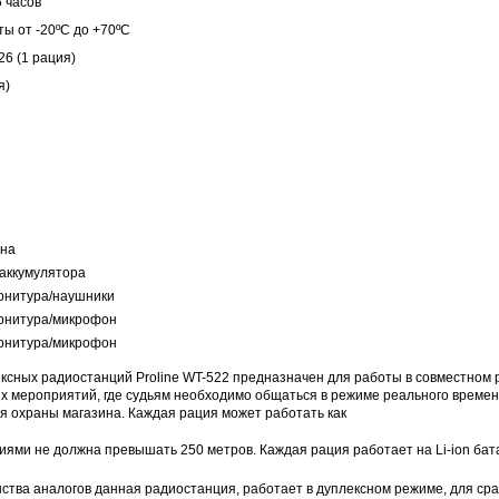
 часов
ы от -20ºС до +70ºС
х26
(1 рация)
DJK-11Y(1м-2п) U3-1L
DJK-11Y(1м-4п) U3-1Y
Proline HA-CB01
я)
97 руб.
206 руб.
4 452 руб.
250 
нна
 аккумулятора
гарнитура/наушники
гарнитура/микрофон
гарнитура/микрофон
ексных радиостанций Proline WT-522 предназначен для работы в совместном 
х мероприятий, где судьям необходимо общаться в режиме реального времен
я охраны магазина. Каждая рация может работать как
иями не должна превышать 250 метров. Каждая р
ация работает на Li-ion бат
ства аналогов данная радиостанция, работает в дуплексном режиме, для сра