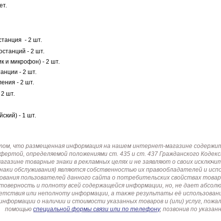
ет.
станция
- 2 шт.
станций - 2 шт.
к и микрофон) - 2 шт.
анции - 2 шт.
ения - 2 шт.
 2 шт.
ский) - 1 шт.
том, что размещенная информация на нашем интернет-магазине содержит 
офертой, определяемой положениями ст. 435 и ст. 437 Гражданского Коде
газине товарные знаки в рекламных целях и не заявляют о своих исключи
знаки обслуживания) являются собственностью их правообладателей и ис
ования пользователей данного сайта о потребительских свойствах товар
товерность и полноту всей содержащейся информации, но, не дает абсо
етствия или неполноту информации, а также результаты её использовани
информации о наличии и стоимости указанных товаров и (или) услуг, пож
помощью
специальной формы связи или по телефону
, позвонив по указ