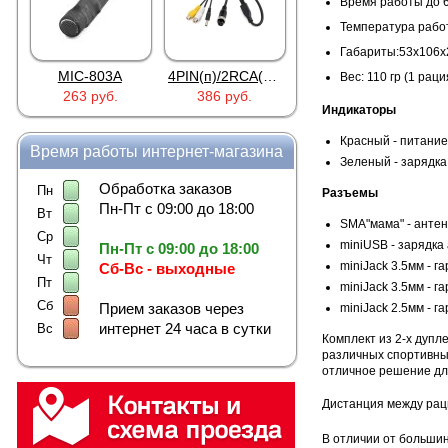
Время работы до 6
Температура работ
Габариты:53х106
MIC-803A
4PIN(п)/2RCA(м)+DJK-11(п)
4PIN(п)/2RCA(п)+DJK-11(п)
Вес: 110 гр (1 раци
263 руб.
386 руб.
386 руб.
Индикаторы
Красный - питание
Время работы интернет-магазина
Зеленый - зарядка
Обработка заказов
Пн
Разъемы
Пн-Пт с 09:00 до 18:00
Вт
SMA"мама" - анте
Ср
miniUSB - зарядка
Пн-Пт с 09:00 до 18:00
Чт
miniJack 3.5мм - 
Сб-Вс - выходные
Пт
miniJack 3.5мм - 
Сб
Прием заказов через
miniJack 2.5мм - 
интернет 24 часа в сутки
Вс
Комплект из 2-х дупл
различных спортивны
отличное решение дл
Дистанция между рац
В отличии от большин