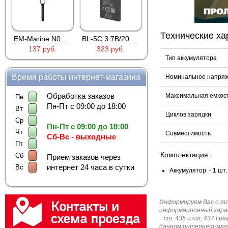
Технические ха
EM-Marine N006BB
BL-5C 3.7В/2000мАч
Proline PR-HPT615TY
137 руб.
323 руб.
6 137 руб.
Тип аккумулятора
Время работы интернет-магазина
Номинальное напряж
Обработка заказов
Максимальная емкос
Пн
Пн-Пт с 09:00 до 18:00
Вт
Циклов зарядки
Ср
Пн-Пт с 09:00 до 18:00
Чт
Совместимость
Сб-Вс - выходные
Пт
Комплектация:
Сб
Прием заказов через
интернет 24 часа в сутки
Вс
Аккумулятор - 1 шт.
Информируем Вас о т
информационный харак
ст. 435 и ст. 437 Г
данном интернет-мага