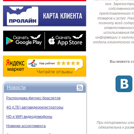
них. Зарегистр
собственност
представленного т
товаров и услуг. Н
полноту всей соде
ответственност
использования б
информации о наличи
отдела клиентского о
Вы можете со
Новости
Распродажа фитнес-браслетов
4G (LTE) автовидеорегистраторы
HD и WiFi видеодомофоны
При копировании или
Новинки ассортимента
обязательна к разм