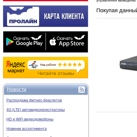
управления выведены 
Покупая данный
Новости
Распродажа фитнес-браслетов
4G (LTE) автовидеорегистраторы
HD и WiFi видеодомофоны
Новинки ассортимента