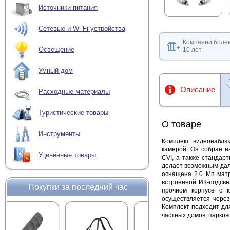
Источники питания
Сетевые и Wi-Fi устройства
Компании боле
Освещение
10 лет
Умный дом
Описание
Расходные материалы
Туристические товары
О товаре
Инструменты
Комплект видеонаблюд
камерой. Он собран н
Уценённые товары
CVI, а также стандар
делает возможным дал
оснащена 2.0 Мп мат
встроенной ИК-подсве
Покупки за последний час
прочном корпусе с 
осуществляется через
Комплект подходит дл
частных домов, парково