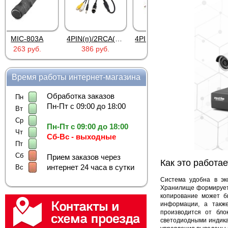
4PIN(п)/2RCA(м)+DJK-11(п)
4PIN(п)/2RCA(п)+DJK-11(п)
DJK-11Y(1м-2п) U3-1L
386 руб.
386 руб.
97 руб.
Время работы интернет-магазина
Обработка заказов
Пн
Пн-Пт с 09:00 до 18:00
Вт
Ср
Пн-Пт с 09:00 до 18:00
Чт
Сб-Вс - выходные
Пт
Сб
Прием заказов через
Как это работае
интернет 24 часа в сутки
Вс
Система удобна в эк
Хранилище формируетс
копирование может 
информации, а такж
производится от бло
светодиодными индика