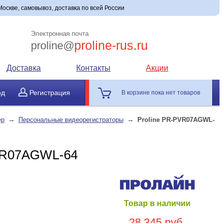
оскве, самовывоз, доставка по всей России
Электронная почта
proline-rus.ru
proline@
Доставка
Контакты
Акции
од
Регистрация
В корзине пока нет товаров
→
→
ер
Персональные видеорегистраторы
Proline PR-PVR07AGWL-
PVR07AGWL-64
Товар в наличии
28 345 руб.