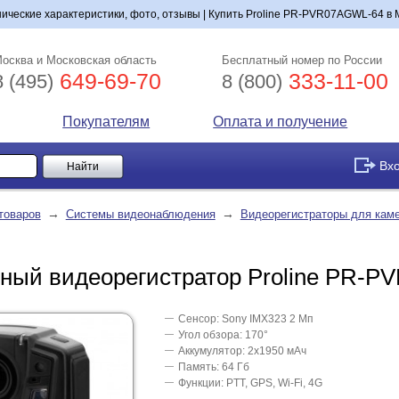
ические характеристики, фото, отзывы | Купить Proline PR-PVR07AGWL-64 в М
осква и Московская область
Бесплатный номер по России
649-69-70
333-11-00
8 (495)
8 (800)
Покупателям
Оплата и получение
Вх
→
→
товаров
Системы видеонаблюдения
Видеорегистраторы для кам
ный видеорегистратор Proline PR-
Сенсор: Sony IMX323 2 Мп
Угол обзора: 170°
Аккумулятор: 2х1950 мАч
Память: 64 Гб
Функции: PTT, GPS, Wi-Fi, 4G