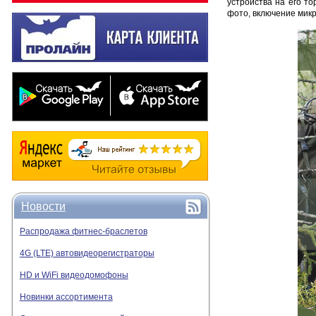
устройства на его т
фото, включение микр
Новости
Распродажа фитнес-браслетов
4G (LTE) автовидеорегистраторы
HD и WiFi видеодомофоны
Новинки ассортимента