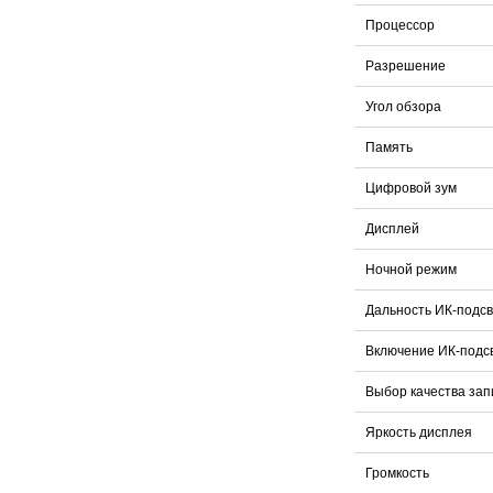
Процессор
Разрешение
Угол обзора
Память
Цифровой зум
Дисплей
Ночной режим
Дальность ИК-подсв
Включение ИК-подс
Выбор качества зап
Яркость дисплея
Громкость