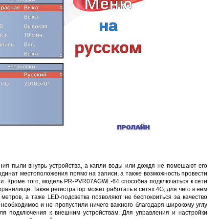
Proline PR-LED0503F2AA RED
Карта EM Marine (тонкая)
EM-Marine N006BB
0 руб.
30 руб.
137 руб.
323 руб.
ния пыли внутрь устройства, а капли воды или дождя не помешают его
динат местоположения прямо на записи, а также возможность провести
и. Кроме того, модель PR-PVR07AGWL-64 способна подключаться к сети
ранилище. Также регистратор может работать в сетях 4G, для чего в нем
 метров, а таже LED-подсветка позволяют не беспокоиться за качество
 необходимое и не пропустили ничего важного благодаря широкому углу
для подключения к внешним устройствам. Для управления и настройки