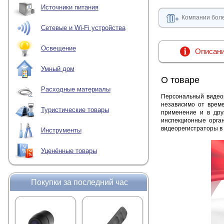
Источники питания
Компании боле
Сетевые и Wi-Fi устройства
Освещение
Описан
Умный дом
О товаре
Расходные материалы
Персональный видеор
независимо от време
Туристические товары
применение и в дру
инспекционные орга
видеорегистраторы в 
Инструменты
Уценённые товары
Покупки за последний час