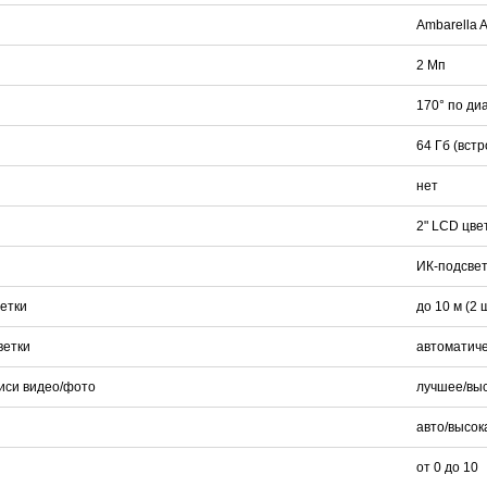
Ambarella 
2 Мп
170° по ди
64 Гб (вст
нет
2" LCD цв
ИК-подсвет
етки
до 10 м (2 
ветки
автоматиче
иси видео/фото
лучшее/выс
авто/высок
от 0 до 10