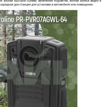
: кнопки быстрой съемки, включение подсветки, кнопки записи видео и
т зарядная док-станция для установки в автомобиле или помещении.