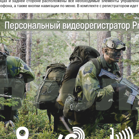
орцах и задней стороне расположены все необходимые элементы управления
офона, а также кнопки навигации по меню. В комплекте с регистратором иде