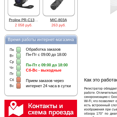
Proline PR-C1335
MIC-803A
4PIN(п)/2RCA(м)+DJK-11(п)
4PIN(п)/2RCA(п)+DJK-11(п)
263 руб.
386 руб.
386 руб.
Время работы интернет-магазина
Обработка заказов
Пн
Пн-Пт с 09:00 до 18:00
Вт
Ср
Пн-Пт с 09:00 до 18:00
Чт
Сб-Вс - выходные
Пт
Как это работа
Сб
Прием заказов через
интернет 24 часа в сутки
Вс
Регистратор обладае
работе. Отличительн
синхронизацию с Goo
Wi-Fi, что позволяет
есть встроенный сло
изображения при съе
обзора 170° по диаг