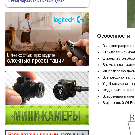
Склад переехал на новый адрес
Особенности
Высокое разрешени
GPS-позициониров
Широкий угол обзо
Возможность запис
ИК-подсветка даль
Всепогодная запис
Удобная док-станц
Поддержка сетей 
Встроенная память
Встроенный Wi-Fi-