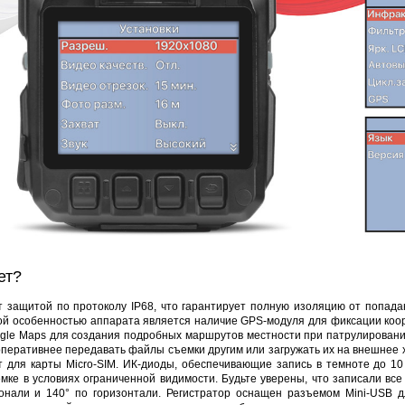
DJK-11Y(1м-2п) U3-1L
DJK-11Y(1м-4п) U3-1Y
Proline HA-CB01
97 руб.
206 руб.
4 452 руб.
25
ет?
т защитой по протоколу IP68, что гарантирует полную изоляцию от попада
ой особенностью аппарата является наличие GPS-модуля для фиксации коор
gle Maps для создания подробных маршрутов местности при патрулировани
 оперативнее передавать файлы съемки другим или загружать их на внешнее х
т для карты Micro-SIM. ИК-диоды, обеспечивающие запись в темноте до 10
мке в условиях ограниченной видимости. Будьте уверены, что записали все
онали и 140° по горизонтали. Регистратор оснащен разъемом Mini-USB 