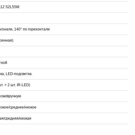
A12 S2L55M
агонали, 140° по горизонтали
роенная)
етной
ка, LED-подсветка
шт. + 2 шт. IR-LED)
ски/вручную
окое/среднее/низкое
ая/средняя/низкая