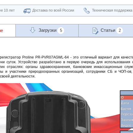
е 10 лет
Доставка по всей России
Техническая поддержка
Загрузки
Статьи
ие
5
2
егистратор Proline PR-PVR07AGWL-64 - это отличный вариант для качес
ни суток. Устройство разработано в первую очередь для использования
гих отраслях: органы здравоохранения, банковские инкассационные слу
ны и участники природоохранных организаций, сотрудники СБ и ЧОП-ов,
своей деятельности.