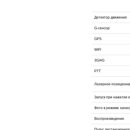
Детектор движения
G-сенсор
GPS
WiFi
3G/4G
PTT
Лазерное позициони
Запуск при нажатии 
Фото в режиме запис
Воспроизведение
Пульт дистанционног