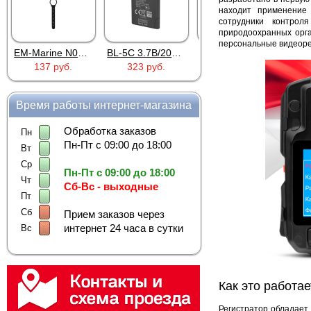
находит применение 
сотрудники контрол
природоохранных орга
персональные видеоре
BL-5C 3.7В/2000мАч
Proline PR-HPT615TY
HOCO S28 Dawn White
323 руб.
6 137 руб.
922 руб.
Время работы интернет-магазина
Обработка заказов
Пн
Пн-Пт с 09:00 до 18:00
Вт
Ср
Пн-Пт с 09:00 до 18:00
Чт
Сб-Вс - выходные
Пт
Сб
Прием заказов через
интернет 24 часа в сутки
Вс
Как это работае
Регистратор обладает