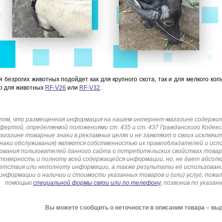
HOCO S28 Dawn White
Proline PR-IM2045FCX
Proline PR-NVR5116
922 руб.
3 291 руб.
7 635 руб.
468 
 безрогих животных подойдет как для крупного скота, так и для мелкого ко
ер для животных
RF-V26
или
RF-V32
.
том, что размещенная информация на нашем интернет-магазине содержит 
офертой, определяемой положениями ст. 435 и ст. 437 Гражданского Коде
газине товарные знаки в рекламных целях и не заявляют о своих исключи
знаки обслуживания) являются собственностью их правообладателей и ис
ования пользователей данного сайта о потребительских свойствах товар
товерность и полноту всей содержащейся информации, но, не дает абсо
етствия или неполноту информации, а также результаты её использовани
информации о наличии и стоимости указанных товаров и (или) услуг, пож
помощью
специальной формы связи или по телефону
, позвонив по указ
Вы можете сообщить о неточности в описании товара – вы