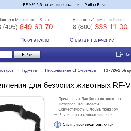
RF-V26-2 Strap в интернет магазине Proline-Rus.ru
осква и Московская область
Бесплатный номер по России
649-69-70
333-11-00
8 (495)
8 (800)
Покупателям
Оплата и получение
Вх
→
→
→
товаров
Гаджеты
Персональные GPS-трекеры
RF-V26-2 Strap
епления для безрогих животных RF-V2
Применение: Для безрогих животных
Материал: Ткань/пластик
Совместимость: С любым трекером
Регулировка размеров крепления
Страна производитель: Китай