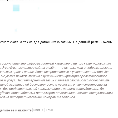
Sonoff WTS01 (RJ9)
Sonoff THR316 Origin
Car OBD Power Adapter MU0530
Proline PR-F43
руб.
1 048 руб.
651 руб.
596 руб.
пытного скота, а так же для домашних животных. На данный ремень очень
исключительно информационный характер и ни при каких условиях не
кса РФ. Администратор сайта и сайт – не используют отображаемые на
тельных правах на них. Зарегистрированные в установленном порядке
пользуются исключительно с целью идентификации представленного
ов и услуг. Наш интернет-магазин считает своим долгом обеспечить
лютной гарантии её достоверности и не несет ответственности за
я без предварительной консультации с нашими сотрудниками. Для
алуйста, обращайтесь к менеджерам отдела клиентского обслуживания с
анным на интернет-магазине номерам телефонов.
делите её и нажмите