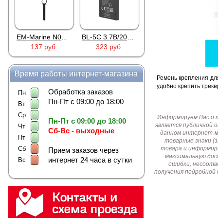
EM-Marine N006BB
BL-5C 3.7В/2000мАч
Proline PR-HPT615TY
137 руб.
323 руб.
6 137 руб.
Время работы интернет-магазина
Ремень крепления для
удобно крепить трек
Обработка заказов
Пн
Пн-Пт с 09:00 до 18:00
Вт
Ср
Информируем Вас о 
Пн-Пт с 09:00 до 18:00
является публичной 
Чт
Сб-Вс - выходные
данном интернет-ма
Пт
товарные знаки (
Сб
товара и информир
Прием заказов через
максимальную дос
интернет 24 часа в сутки
Вс
ошибки, несоотв
получения подробной 