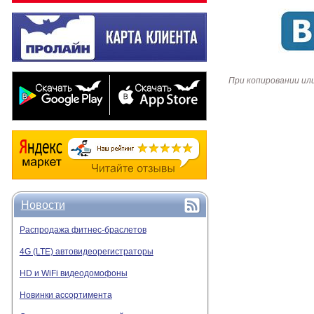
При копировании ил
Новости
Распродажа фитнес-браслетов
4G (LTE) автовидеорегистраторы
HD и WiFi видеодомофоны
Новинки ассортимента