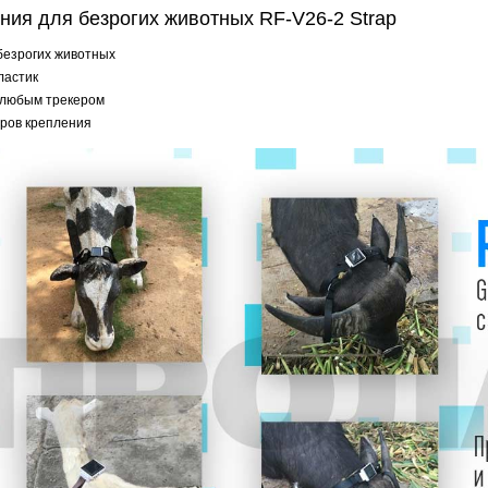
ния для безрогих животных RF-V26-2 Strap
безрогих животных
ластик
 любым трекером
еров крепления