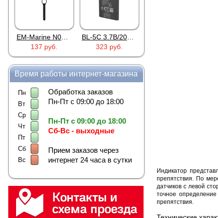
EM-Marine N006BB
BL-5C 3.7В/2000мАч
Proline PR-HPT615TY
137 руб.
323 руб.
6 137 руб.
922 
Время работы интернет-магазина
Обработка заказов
Пн
Пн-Пт с 09:00 до 18:00
Вт
Ср
Пн-Пт с 09:00 до 18:00
Чт
Сб-Вс - выходные
Пт
Сб
Прием заказов через
интернет 24 часа в сутки
Вс
Индикатор представ
препятствия. По мер
датчиков с левой ст
точное определение 
препятствия.
Технические харак