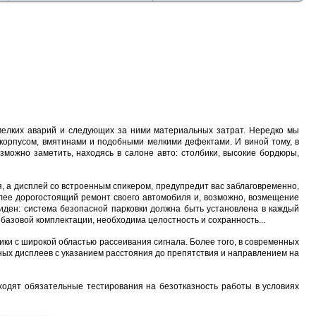
х мелких аварий и следующих за ними материальных затрат. Нередко мы
корпусом, вмятинами и подобными мелкими дефектами. И виной тому, в
зможно заметить, находясь в салоне авто: столбики, высокие бордюры,
, а дисплей со встроенным спикером, предупредит вас заблаговременно,
более дорогостоящий ремонт своего автомобиля и, возможно, возмещение
иден: система безопасной парковки должна быть установлена в каждый
азовой комплектации, необходима целостность и сохранность...
ики с широкой областью рассеивания сигнала. Более того, в современных
пных дисплеев с указанием расстояния до препятствия и направлением на
ходят обязательные тестирования на безотказность работы в условиях