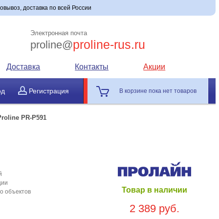
мовывоз, доставка по всей России
Электронная почта
proline-rus.ru
proline@
Доставка
Контакты
Акции
од
Регистрация
В корзине пока нет товаров
Proline PR-P591
й
ции
Товар в наличии
до объектов
2 389 руб.