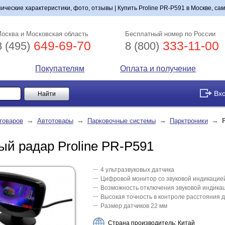
нические характеристики, фото, отзывы | Купить Proline PR-P591 в Москве, са
осква и Московская область
Бесплатный номер по России
649-69-70
333-11-00
8 (495)
8 (800)
Покупателям
Оплата и получение
Вх
→
→
→
→
товаров
Автотовары
Парковочные системы
Парктроники
ый радар Proline PR-P591
4 ультразвуковых датчика
Цифровой монитор со звуковой индикацие
Возможность отключения звуковой индика
Высокая точность в контроле расстояния 
Размер датчиков 22 мм
Страна производитель: Китай