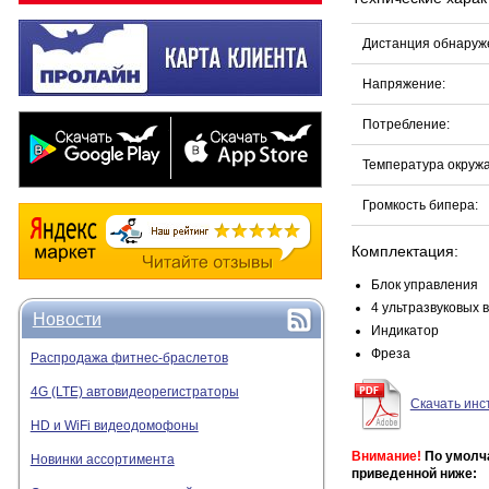
Дистанция обнаруж
Напряжение:
Потребление:
Температура окруж
Громкость бипера:
Комплектация:
Блок управления
4 ультразвуковых 
Новости
Индикатор
Фреза
Распродажа фитнес-браслетов
4G (LTE) автовидеорегистраторы
Скачать инс
HD и WiFi видеодомофоны
Внимание!
По умолча
Новинки ассортимента
приведенной ниже: