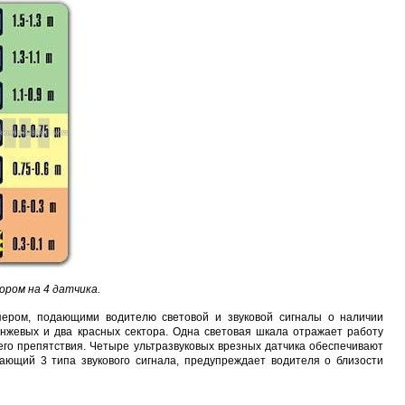
1 (RJ9)
Sonoff THR316 Origin
Car OBD Power Adapter MU0530
Proline PR-F430
1 048 руб.
651 руб.
596 руб.
ором на 4 датчика.
пером, подающими водителю световой и звуковой сигналы о наличии
анжевых и два красных сектора. Одна световая шкала отражает работу
его препятствия. Четыре ультразвуковых врезных датчика обеспечивают
дающий 3 типа звукового сигнала, предупреждает водителя о близости