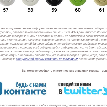
том, что размещенная информация на нашем интернет-магазине содержит 
офертой, определяемой положениями ст. 435 и ст. 437 Гражданского Коде
газине товарные знаки в рекламных целях и не заявляют о своих исключи
знаки обслуживания) являются собственностью их правообладателей и ис
ования пользователей данного сайта о потребительских свойствах товар
товерность и полноту всей содержащейся информации, но, не дает абсо
етствия или неполноту информации, а также результаты её использовани
информации о наличии и стоимости указанных товаров и (или) услуг, пож
помощью
специальной формы связи или по телефону
, позвонив по указ
Вы можете сообщить о неточности в описании товара – вы
и частичном использовании любых материалов, размещенных на сайте www.p