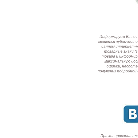
Информируем Вас о 
является публичной 
данном интернет-ма
товарные знаки (
товара и информир
максимальную дос
ошибки, несоотв
получения подробной 
При копировании ил