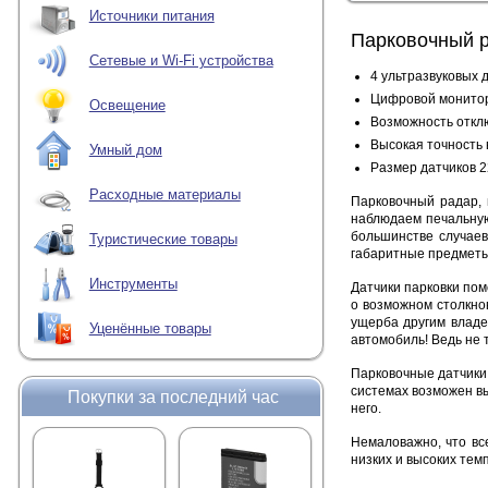
Источники питания
Парковочный р
Сетевые и Wi-Fi устройства
4 ультразвуковых 
Цифровой монитор
Освещение
Возможность откл
Высокая точность 
Умный дом
Размер датчиков 2
Расходные материалы
Парковочный радар, 
наблюдаем печальную
большинстве случаев
Туристические товары
габаритные предметы
Инструменты
Датчики парковки пом
о возможном столкно
ущерба другим владе
Уценённые товары
автомобиль! Ведь не 
Парковочные датчики 
системах возможен вы
Покупки за последний час
него.
Немаловажно, что вс
низких и высоких тем