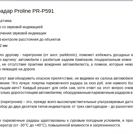
адар Proline PR-P591
датчика
 со звуковой индикацией
ючения звуковой индикации
в контроле расстояния до объектов
2 мм
по другому - парктроник (от англ. parktronic), поможет избежать досадны
 картину: автомобили с разбитым задним бампером, поцарапанным извне 
, не отсутствие практики вождения автомобилиста, а помехи, которые нево
 лежащие на дороге.
огут вам обнаружить опасное препятствие, не видимое из салона автомобиля
вении. Что лучше: покупка парковочного радара за xxxx руб. или намного 
льцам авто? Каждый решает для себя сам, хотя ответ на этот вопрос очев
только дорогостоящим автомобилям, оборудованным парковочным радаром в б
(парктроник) – это, прежде всего высокочувствительные ультразвуковые датч
бор до двух десятков типов индикаторов: от трех светодиодов – до разноти
е парковочные радары адаптированы к суровым погодным условиям, и про
ператур (от -30°C до +40°C), повышенной влажности и загрязненности.