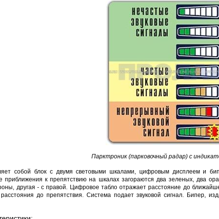
HOCO S28 Dawn White
Proline PR-IM2045FCX
Proline PR-NVR5116
Sonoff WTS0
руб.
3 291 руб.
7 635 руб.
468 руб.
Парктроник (парковочный радар) c индикат
ляет собой блок с двумя световыми шкалами, цифровым дисплеем и би
е приближения к препятствию на шкалах загораются два зеленых, два ор
ороны, другая - с правой. Цифровое табло отражает расстояние до ближайш
расстояния до препятствия. Система подает звуковой сигнал. Бипер, из
теристики: