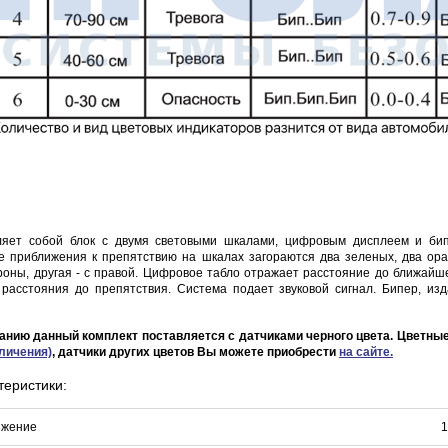
ляет собой блок с двумя световыми шкалами, цифровым дисплеем и би
е приближения к препятствию на шкалах загораются два зеленых, два ор
ороны, другая - с правой. Цифровое табло отражает расстояние до ближайш
расстояния до препятствия. Система подает звуковой сигнал. Бипер, из
анию данный комплект поставляется с датчиками черного цвета. Цветные
личения)
, датчики других цветов Вы можете приобрести
на сайте.
теристики:
яжение
1