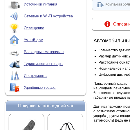
Источники питания
Компании боле
Сетевые и Wi-Fi устройства
Описан
Освещение
Автомобильный
Умный дом
Количество датчико
Расходные материалы
Размер датчиков: 
Расстояние обнару
Туристические товары
Номинальное напр
Цифровой дисплей 
Инструменты
Парковочный радар, 
Уценённые товары
наблюдаем печальную
большинстве случаев
габаритные предметы
Покупки за последний час
Датчики парковки пом
о возможном столкно
ущерба другим владе
автомобиль! Ведь не 