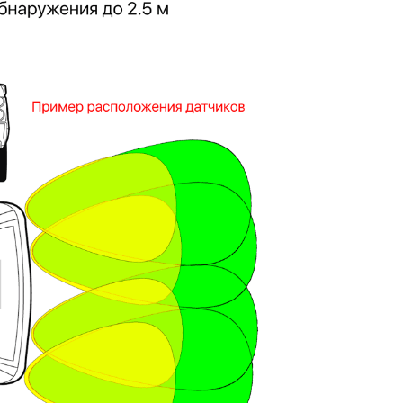
Proline PR-LED0503F2AA RED
Карта EM Marine (тонкая)
EM-Marine N006BB
BL-5C 3.7В/200
руб.
30 руб.
137 руб.
323 руб.