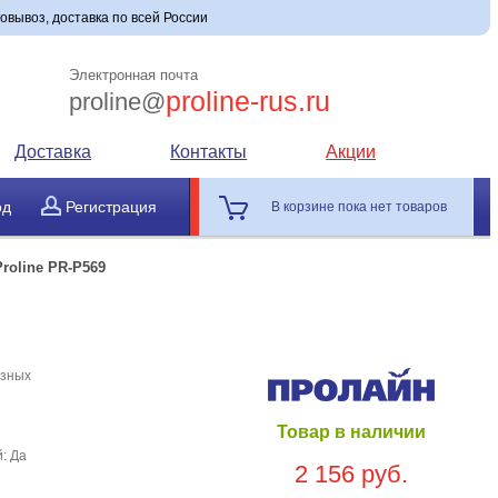
мовывоз, доставка по всей России
Электронная почта
proline-rus.ru
proline@
Доставка
Контакты
Акции
од
Регистрация
В корзине пока нет товаров
Proline PR-P569
езных
Товар в наличии
: Да
2 156 руб.