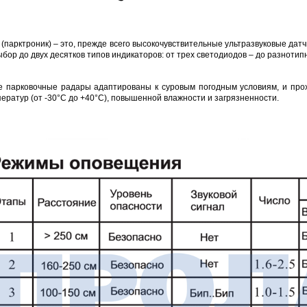
(парктроник) – это, прежде всего высокочувствительные ультразвуковые датч
бор до двух десятков типов индикаторов: от трех светодиодов – до разноти
е парковочные радары адаптированы к суровым погодным условиям, и про
ператур (от -30°C до +40°C), повышенной влажности и загрязненности.