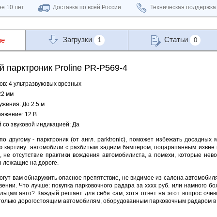
е 10 лет
Доставка по всей России
Техническая поддержка
Загрузки
Статьи
ие
1
0
 парктроник Proline PR-P569-4
в: 4 у
льтразвуковых врезных
22 мм
жения: До 2.5 м
яжение: 12 В
со звуковой индикацией: Да
по другому - парктроник (от англ. parktronic), поможет избежать досадны
 картину: автомобили с разбитым задним бампером, поцарапанным извне 
, не отсутствие практики вождения автомобилиста, а помехи, которые нево
 лежащие на дороге.
огут вам обнаружить опасное препятствие, не видимое из салона автомобиля
вении. Что лучше: покупка парковочного радара за xxxx руб. или намного 
льцам авто? Каждый решает для себя сам, хотя ответ на этот вопрос очев
только дорогостоящим автомобилям, оборудованным парковочным радаром в б