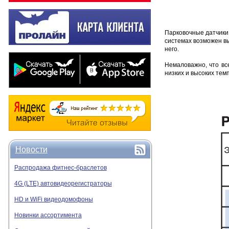
Парковочные датчики 
системах возможен вы
него.
Немаловажно, что вс
низких и высоких тем
Новости
Распродажа фитнес-браслетов
4G (LTE) автовидеорегистраторы
HD и WiFi видеодомофоны
Новинки ассортимента