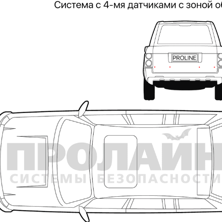
DJK-11Y(1м-2п) U3-1L
DJK-11Y(1м-4п) U3-1Y
Proline HA-CB01
97 руб.
206 руб.
4 452 руб.
250 