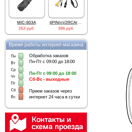
MIC-803A
4PIN(п)/2RCA(м)+DJK-11(п)
4PIN(п)/2RCA(п)+DJK-11(п)
263 руб.
386 руб.
386 руб.
Время работы интернет-магазина
Обработка заказов
Пн
Пн-Пт с 09:00 до 18:00
Вт
Ср
Пн-Пт с 09:00 до 18:00
Чт
Сб-Вс - выходные
Пт
Сб
Прием заказов через
интернет 24 часа в сутки
Вс