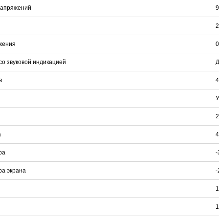
напряжений
9
2
жения
0
о звуковой индикацией
в
4
У
2
а
4
ра
-
ра экрана
-
1
1