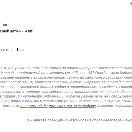
4
 1 шт
езной датчик - 4 шт
ователя - 1 шт
том, что размещенная информация на нашем интернет-магазине содержит 
офертой, определяемой положениями ст. 435 и ст. 437 Гражданского Коде
газине товарные знаки в рекламных целях и не заявляют о своих исключи
знаки обслуживания) являются собственностью их правообладателей и ис
ования пользователей данного сайта о потребительских свойствах товар
товерность и полноту всей содержащейся информации, но, не дает абсо
етствия или неполноту информации, а также результаты её использовани
информации о наличии и стоимости указанных товаров и (или) услуг, пож
помощью
специальной формы связи или по телефону
, позвонив по указ
Вы можете сообщить о неточности в описании товара – вы