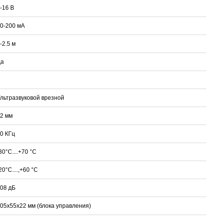
-16 В
0-200 мА
-2.5 м
Да
льтразвуковой врезной
2 мм
0 КГц
30°С....+70 °С
20°С....,+60 °С
08 дБ
05х55х22 мм (блока управления)