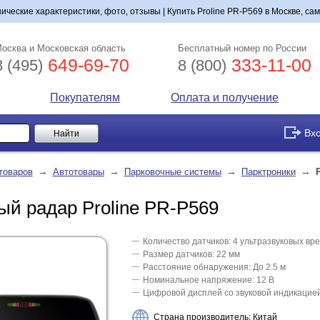
нические характеристики, фото, отзывы | Купить Proline PR-P569 в Москве, са
осква и Московская область
Бесплатный номер по России
649-69-70
333-11-00
8 (495)
8 (800)
Покупателям
Оплата и получение
Вх
→
→
→
→
товаров
Автотовары
Парковочные системы
Парктроники
ый радар Proline PR-P569
Количество датчиков: 4 ультразвуковых вр
Размер датчиков: 22 мм
Расстояние обнаружения: До 2.5 м
Номинальное напряжение: 12 В
Цифровой дисплей со звуковой индикацией
Страна производитель: Китай