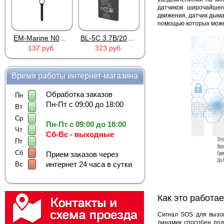
датчиков широчайшег
движения, датчик дыма
помощью которых можно
EM-Marine N006BB
BL-5C 3.7В/2000мАч
Proline PR-HPT615TY
137 руб.
323 руб.
6 137 руб.
922 р
Время работы интернет-магазина
Обработка заказов
Пн
Пн-Пт с 09:00 до 18:00
Вт
Ср
Пн-Пт с 09:00 до 18:00
Чт
Сб-Вс - выходные
Пт
Сб
Прием заказов через
интернет 24 часа в сутки
Вс
Как это работае
Сигнал SOS для вызов
динамик способен под