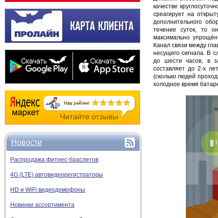
качестве круглосуточ
среагирует на открыт
дополнительного обор
течение суток, то 
максимально упрощён 
Канал связи между гла
несущего сигнала. В с
до шести часов, в з
составляет до 2-х ле
(сколько людей прохо
холодное время батаре
Новости
Распродажа фитнес-браслетов
4G (LTE) автовидеорегистраторы
HD и WiFi видеодомофоны
Новинки ассортимента