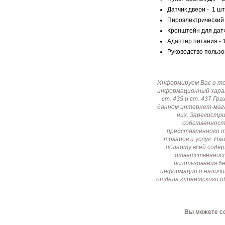
Датчик двери - 1 шт
Пироэлектрический 
Кронштейн для датч
Адаптер питания - 1
Руководство пользов
Информируем Вас о т
информационный харак
ст. 435 и ст. 437 Г
данном интернет-мага
них. Зарегистр
собственност
представленного т
товаров и услуг. Н
полноту всей соде
ответственност
использования б
информации о наличи
отдела клиентского о
Вы можете со