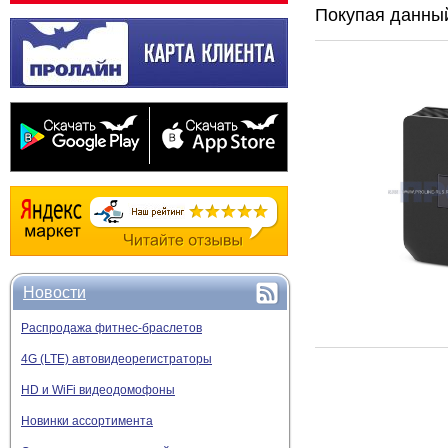
Покупая данный
Новости
Распродажа фитнес-браслетов
4G (LTE) автовидеорегистраторы
HD и WiFi видеодомофоны
Новинки ассортимента