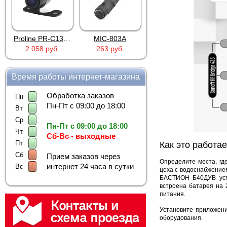
Proline PR-C1335
MIC-803A
4PIN(п)/2RCA(м)+DJK-11(п)
4PIN(п)/2RCA(п)+DJK-11(п)
.
263 руб.
386 руб.
386 руб.
Время работы интернет-магазина
Обработка заказов
Пн
Пн-Пт с 09:00 до 18:00
Вт
Ср
Пн-Пт с 09:00 до 18:00
Чт
Сб-Вс - выходные
Пт
Как это работае
Сб
Прием заказов через
Определите места, гд
интернет 24 часа в сутки
Вс
цеха с водоснабжением
БАСТИОН Б40ДУВ уста
встроена батарея на 
питания.
Установите приложени
оборудования.