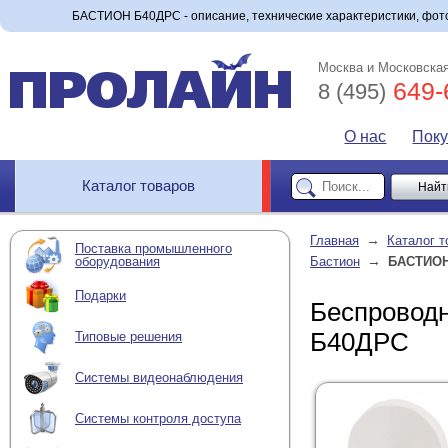
БАСТИОН Б40ДРС - описание, технические характеристики, фото
Москва и Московская
649-
8 (495)
О нас
Пок
Каталог товаров
→
Главная
Каталог т
Поставка промышленного
→
оборудования
Бастион
БАСТИОН
Подарки
Беспроводн
Б40ДРС
Типовые решения
Системы видеонаблюдения
Системы контроля доступа