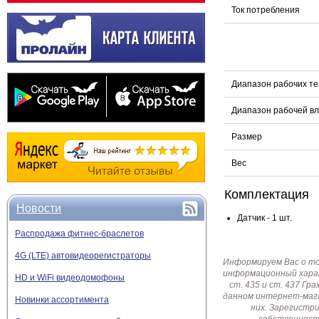
Ток потребления
Диапазон рабочих т
Диапазон рабочей в
Размер
Вес
Комплектация
Новости
Датчик - 1 шт.
Распродажа фитнес-браслетов
4G (LTE) автовидеорегистраторы
Информируем Вас о т
информационный харак
HD и WiFi видеодомофоны
ст. 435 и ст. 437 Г
данном интернет-мага
Новинки ассортимента
них. Зарегистр