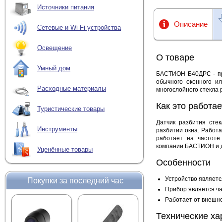
Источники питания
Описание
Сетевые и Wi-Fi устройства
Освещение
О товаре
Умный дом
БАСТИОН Б40ДРС - пре
обычного оконного и
Расходные материалы
многослойного стекла 
Как это работае
Туристические товары
Датчик разбития сте
Инструменты
разбитии окна. Работа
работает на частоте
компании БАСТИОН и д
Уценённые товары
Особенности
Устройство являетс
Покупки за последний час
Прибор является ч
Работает от внешне
Технические ха