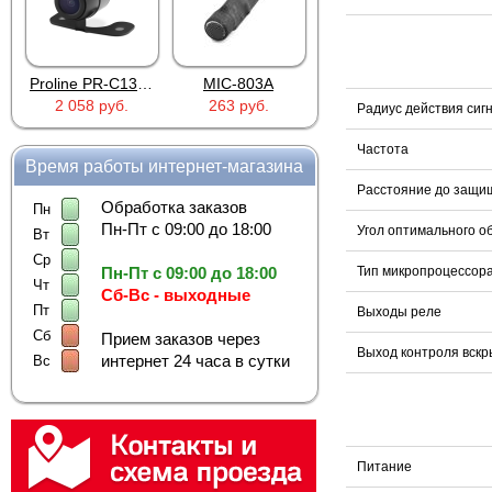
Proline PR-C1335
MIC-803A
4PIN(п)/2RCA(м)+DJK-11(п)
2 058 руб.
263 руб.
386 руб.
Радиус действия сиг
Частота
Время работы интернет-магазина
Расстояние до защ
Обработка заказов
Пн
Пн-Пт с 09:00 до 18:00
Угол оптимального 
Вт
Ср
Пн-Пт с 09:00 до 18:00
Тип микропроцессор
Чт
Сб-Вс - выходные
Пт
Выходы реле
Сб
Прием заказов через
Выход контроля вск
интернет 24 часа в сутки
Вс
Питание