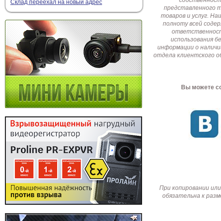
собственност
Склад переехал на новый адрес
представленного т
товаров и услуг. Н
полноту всей соде
ответственност
использования б
информации о наличи
отдела клиентского о
Вы можете со
При копировании или
обязательна к разм