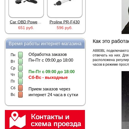
Car OBD Power Adapter MU0530
Proline PR-F430
AD XZGM-240500T
Proline PR-116BS
596 руб.
756 руб.
1 025 руб.
Как это работа
Время работы интернет-магазина
A880BL подключаются
Обработка заказов
Пн
отвечать на них. Дл
Пн-Пт с 09:00 до 18:00
расположена регулир
Вт
часов в режиме прос
Ср
Пн-Пт с 09:00 до 18:00
Чт
Сб-Вс - выходные
Пт
Сб
Прием заказов через
интернет 24 часа в сутки
Вс