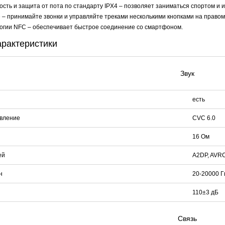
ть и защита от пота по стандарту IPX4 – позволяет заниматься спортом и и
 – принимайте звонки и управляйте треками несколькими кнопками на правом
огии NFC – обеспечивает быстрое соединение со смартфоном.
арактеристики
Звук
есть
вление
CVC 6.0
16 Ом
ей
A2DP, AVRC
н
20-20000 Г
110±3 дБ
Связь