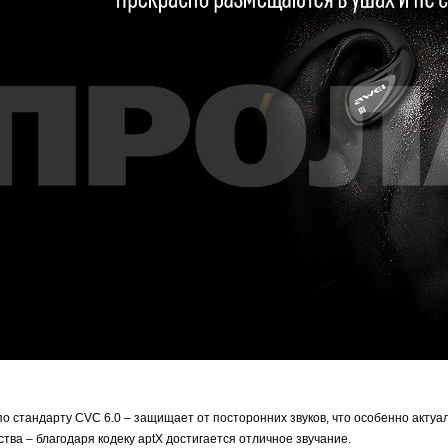
 стандарту CVC 6.0 – защищает от посторонних звуков, что особенно актуал
ства – благодаря кодеку aptX достигается отличное звучание.