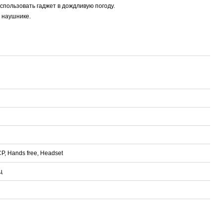
спользовать гаджет в дождливую погоду.
 наушнике.
P, Hands free, Headset
ц