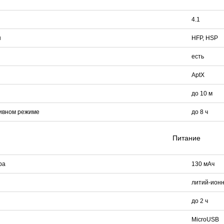
4.1
ы
HFP, HSP
есть
AptX
до 10 м
тивном режиме
до 8 ч
Питание
ра
130 мАч
литий-ион
до 2 ч
и
MicroUSB