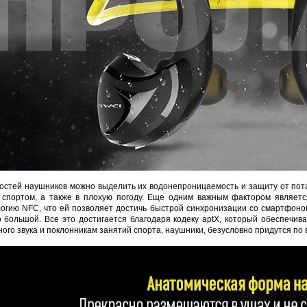
остей наушников можно выделить их водонепроницаемость и защиту от пота 
спортом, а также в плохую погоду. Еще одним важным фактором являетс
огию NFC, что ей позволяет достичь быстрой синхронизации со смартфоном.
 большой. Все это достигается благодаря кодеку aptX, который обеспечива
ого звука и поклонникам занятий спорта, наушники, безусловно придутся по в