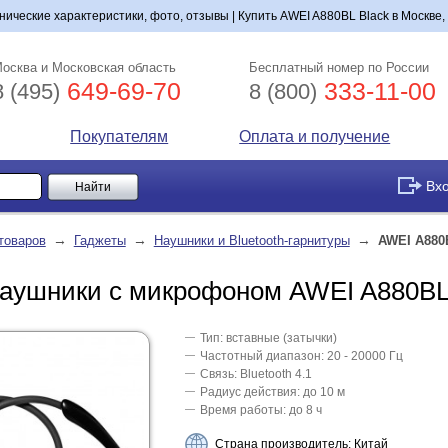
ические характеристики, фото, отзывы | Купить AWEI A880BL Black в Москве,
осква и Московская область
Бесплатный номер по России
649-69-70
333-11-00
8 (495)
8 (800)
Покупателям
Оплата и получение
Вх
→
→
→
товаров
Гаджеты
Наушники и Bluetooth-гарнитуры
AWEI A880
-наушники с микрофоном AWEI A880BL
Тип: вставные (затычки)
Частотный диапазон: 20 - 20000 Гц
Связь: Bluetooth 4.1
Радиус действия: до 10 м
Время работы: до 8 ч
Страна производитель: Китай