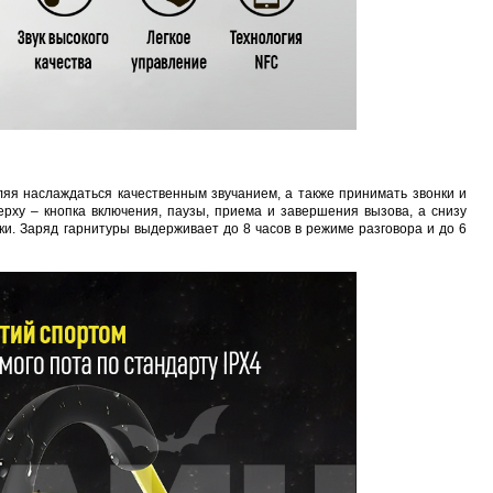
Proline PR-SA040
M50
Наклейка 290x218 мм (Триколор)
Proli
03 руб.
162 руб.
8 руб.
81 руб.
ляя наслаждаться качественным звучанием, а также принимать звонки и
ерху – кнопка включения, паузы, приема и завершения вызова, а снизу
и. Заряд гарнитуры выдерживает до 8 часов в режиме разговора и до 6