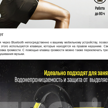
Smart Watch DM88 Silver
Proline PR-X06WR
RTU5024
1 045 руб.
5 335 руб.
2 690 руб.
1 8
ет
 через Bluetooth непосредственно к вашему мобильному устройству, позво
я этого используются клавиши, которые находятся на правом наушнике. Св
овка громкости. С помощью клавиш громкости можно также переключать трек
лушивания музыки.