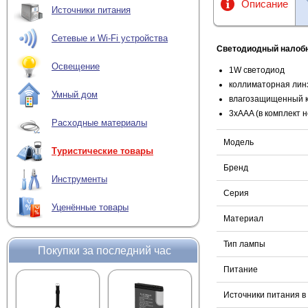
Описание
Источники питания
Сетевые и Wi-Fi устройства
Светодиодный налоб
Освещение
1W светодиод
коллиматорная лин
Умный дом
влагозащищенный 
3xAAA (в комплект н
Расходные материалы
Модель
Туристические товары
Бренд
Инструменты
Серия
Уценённые товары
Материал
Тип лампы
Покупки за последний час
Питание
Источники питания в