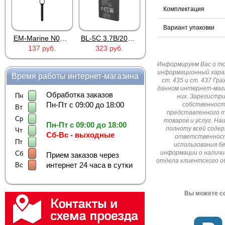
Комплектация
Вариант упаковки
EM-Marine N006BB
BL-5C 3.7В/2000мАч
Proline PR-HPT615TY
137 руб.
323 руб.
6 137 руб.
Информируем Вас о т
информационный харак
Время работы интернет-магазина
ст. 435 и ст. 437 Г
данном интернет-мага
Обработка заказов
Пн
них. Зарегистр
Пн-Пт с 09:00 до 18:00
собственност
Вт
представленного т
Ср
товаров и услуг. Н
Пн-Пт с 09:00 до 18:00
полноту всей соде
Чт
Сб-Вс - выходные
ответственност
Пт
использования б
информации о наличи
Сб
Прием заказов через
отдела клиентского о
интернет 24 часа в сутки
Вс
Вы можете со