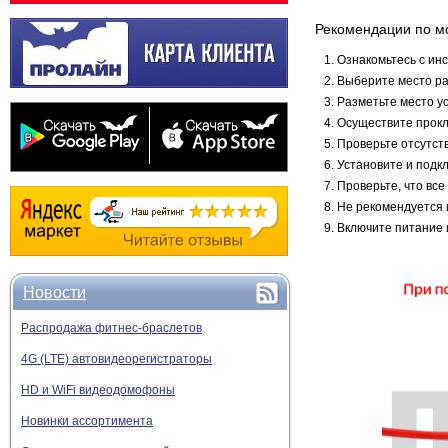
Рекомендации по м
Ознакомьтесь с ин
Выберите место р
Разметьте место у
Осуществите прокл
Проверьте отсутст
Установите и подк
Проверьте, что вс
Не рекомендуется 
Включите питание 
Новости
Распродажа фитнес-браслетов
4G (LTE) автовидеорегистраторы
HD и WiFi видеодомофоны
Новинки ассортимента