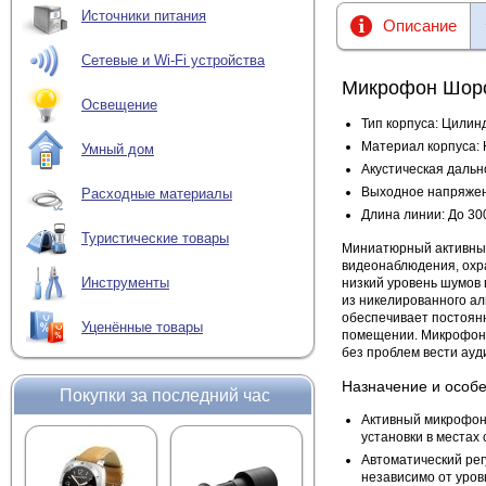
Источники питания
Описание
Сетевые и Wi-Fi устройства
Микрофон Шор
Освещение
Тип корпуса: Цилин
Материал корпуса:
Умный дом
Акустическая дально
Выходное напряжен
Расходные материалы
Длина линии: До 30
Туристические товары
Миниатюрный активный
видеонаблюдения, охр
Инструменты
низкий уровень шумов
из никелированного ал
обеспечивает постоянн
Уценённые товары
помещении. Микрофон 
без проблем вести ауд
Назначение и особе
Покупки за последний час
Активный микрофон
установки в местах
Автоматический рег
независимо от уров