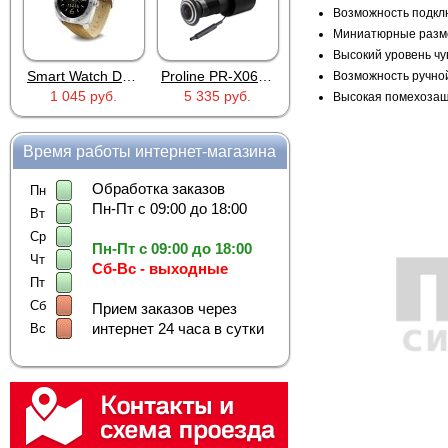
Возможность подклю
Миниатюрные разме
Высокий уровень чу
Smart Watch DM88 Silver
Proline PR-X06WR
RTU5024
Возможность ручной
1 045 руб.
5 335 руб.
2 690 руб.
Высокая помехозащи
Время работы интернет-магазина
Обработка заказов
Пн
Пн-Пт с 09:00 до 18:00
Вт
Ср
Пн-Пт с 09:00 до 18:00
Чт
Сб-Вс - выходные
Пт
Сб
Прием заказов через
интернет 24 часа в сутки
Вс