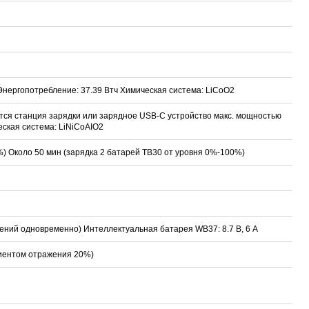
 Энергопотребление: 37.39 Втч Химическая система: LiCoO2
вается станция зарядки или зарядное USB-C устройство макс. мощностью
еская система: LiNiCoAIO2
%) Около 50 мин (зарядка 2 батарей TB30 от уровня 0%-100%)
ючений одновременно) Интеллектуальная батарея WB37: 8.7 В, 6 A
циентом отражения 20%)