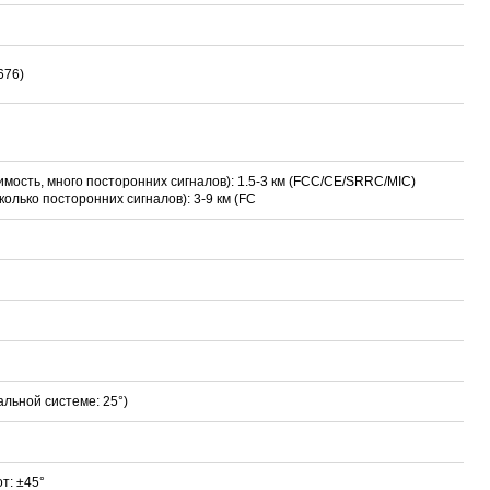
676)
мость, много посторонних сигналов): 1.5-3 км (FCC/CE/SRRC/MIC)
олько посторонних сигналов): 3-9 км (FC
льной системе: 25°)
т: ±45°