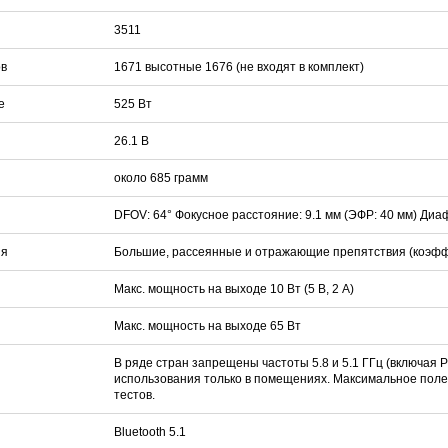
3511
в
1671 высотные 1676 (не входят в комплект)
е
525 Вт
26.1 В
около 685 грамм
DFOV: 64° Фокусное расстояние: 9.1 мм (ЭФР: 40 мм) Диафр
ия
Большие, рассеянные и отражающие препятствия (коэф
Макс. мощность на выходе 10 Вт (5 В, 2 A)
Макс. мощность на выходе 65 Вт
В ряде стран запрещены частоты 5.8 и 5.1 ГГц (включая 
использования только в помещениях. Максимальное поле
тестов.
Bluetooth 5.1