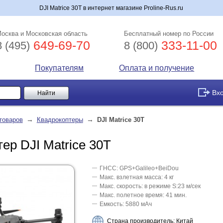
DJI Matrice 30T в интернет магазине Proline-Rus.ru
осква и Московская область
Бесплатный номер по России
649-69-70
333-11-00
8 (495)
8 (800)
Покупателям
Оплата и получение
Вх
→
→
товаров
Квадрокоптеры
DJI Matrice 30T
ер DJI Matrice 30T
ГНСС: GPS+Galileo+BeiDou
Макс. взлетная масса: 4 кг
Макс. скорость: в режиме S:23 м/сек
Макс. полетное время: 41 мин.
Емкость: 5880 мАч
Страна производитель: Китай