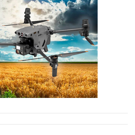
Карта EM Marine (тонкая)
EM-Marine N006BB
BL-5C 3.7В/2000мАч
Proline PR-HPT615TY
б.
137 руб.
323 руб.
6 137 руб.