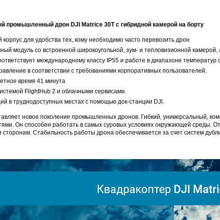
 промышленный дрон DJI Matrice 30T с гибридной камерой на борту
й корпус для удобства тех, кому необходимо часто перевозить дрон
ый модуль со встроенной широкоугольной, зум- и тепловизионной камерой,
ответствует международному классу IP55 и работе в диапазоне температур о
равление в соответствии с требованиями корпоративных пользователей.
етное время 41 минута
истемой FlightHub 2 и облачными сервисами.
й в труднодоступных местах с помощью док-станции DJI.
ставляет новое поколение промышленных дронов. Гибкий, универсальный, ко
ми. Он способен работать в самых суровых условиях окружающей среды. Отл
 сторонам. Стабильность работы дрона обеспечивается за счет систем дубл