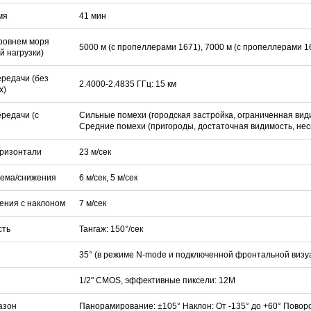
мя
41 мин
уровнем моря
5000 м (с пропеллерами 1671), 7000 м (с пропеллерами 1
й нагрузки)
ередачи (без
2.4000-2.4835 ГГц: 15 км
х)
ередачи (с
Сильные помехи (городская застройка, ограниченная види
Средние помехи (пригороды, достаточная видимость, неск
оризонтали
23 м/сек
ъема/снижения
6 м/сек, 5 м/сек
жения с наклоном
7 м/сек
сть
Тангаж: 150°/сек
35° (в режиме N-mode и подключенной фронтальной визуа
1/2" CMOS, эффективные пиксели: 12M
азон
Панорамирование: ±105° Наклон: От -135° до +60° Поворо