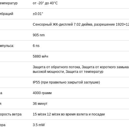
температур
от -20° до 40°C
вибраций
±0.01°
Сенсорный ЖК-дисплей 7.02 дюйма, разрешение 1920×1200
905 nm
мпульса:
6 ns
5880 мАч
Защита от обратного потока, Защита от короткого замык
высокой мощности, Защита от температур
IP55 (при правильно закрытой заглушке)
са
4000 грамм
я
36 минут
корость ветра
15 м/сек 12 м/сек во время взлета и посадки
ера
3.5 mW