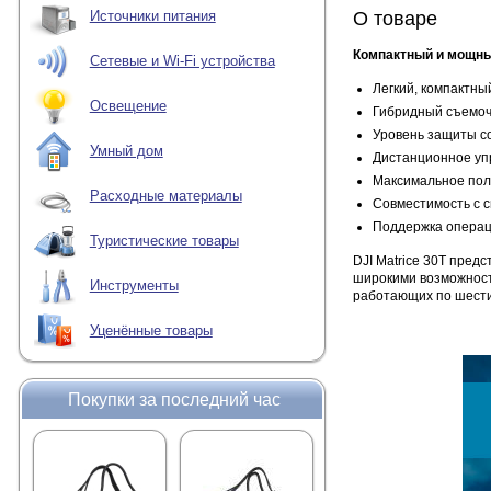
О товаре
Источники питания
Компактный и мощный
Сетевые и Wi-Fi устройства
Легкий, компактны
Освещение
Гибридный съемочн
Уровень защиты со
Умный дом
Дистанционное уп
Максимальное пол
Расходные материалы
Совместимость с с
Поддержка операци
Туристические товары
DJI Matrice 30Т пред
широкими возможностя
Инструменты
работающих по шести
Уценённые товары
Покупки за последний час