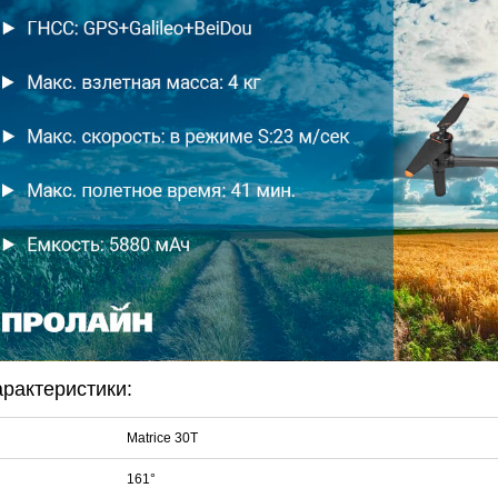
DJK-11Y(1м-4п) U3-1Y
Proline HA-CB01
Proline PR-LED0503F2AA RED
206 руб.
4 452 руб.
250 руб.
30 ру
арактеристики:
Matrice 30T
161°