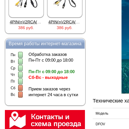
4PIN(п)/2RCA(м)+DJK-11(п)
4PIN(п)/2RCA(п)+DJK-11(п)
DJK-11Y(1м-2п) U3-1L
386 руб.
386 руб.
97 руб.
Время работы интернет-магазина
Обработка заказов
Пн
Пн-Пт с 09:00 до 18:00
Вт
Ср
Пн-Пт с 09:00 до 18:00
Чт
Сб-Вс - выходные
Пт
Сб
Прием заказов через
интернет 24 часа в сутки
Вс
Технические х
Модель
DFOV