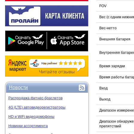
FOV
Вес (с одним нижни
Вес-нетто
Внешняя батарея
Внутренняя батаре
Время зарядки
Время работы бата
Новости
Вход
Распродажа фитнес-браслетов
Выход
4G (LTE) автовидеорегистраторы
Диапазон измерени
HD и WiFi видеодомофоны
Диапазон обнаруже
Новинки ассортимента
препятствий