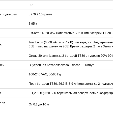
30°
м подвесом)
3770 ± 10 грамм
3.95 кг
Емкость: 4920 мАч Напряжение: 7.6 В Тип батареи: Li-ion
Тип: Li-ion (6500 мАч при 7.2 В) Тип зарядки: Поддержи
я:
65Вт (мак. напряжение 20В) Время зарядки: 2 часа Химич
Около 30 мин (зарядка 2 батарей TB30 от уровня 20%-90
реи
Внутренняя батарея: около 3 часов 18 минут
100-240 VAC, 50/60 Гц
Порт батареи TB30: 26.1 В, 8.9 A (поддержка до 2 подкл
я
3-1,200 м (0.5×12 м вертикальная поверхность с коэффи
ния
От 0.1 до 10 м