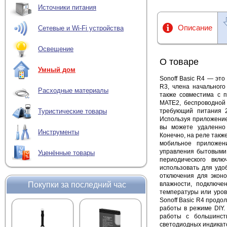
Источники питания
Описание
Сетевые и Wi-Fi устройства
Освещение
О товаре
Умный дом
Sonoff Basic R4 — эт
R3, члена начального
Расходные материалы
также совместима с п
MATE2, беспроводной 
требующий питания 2
Туристические товары
Используя приложение
вы можете удаленно 
Инструменты
Конечно, на реле такж
мобильное приложен
управления бытовыми 
Уценённые товары
периодического вклю
использовать для удо
отключения для эконо
Покупки за последний час
влажности, подключе
температуры или уров
Sonoff Basic R4 продо
работы в режиме DIY.
работы с большинст
светодиодных индикато