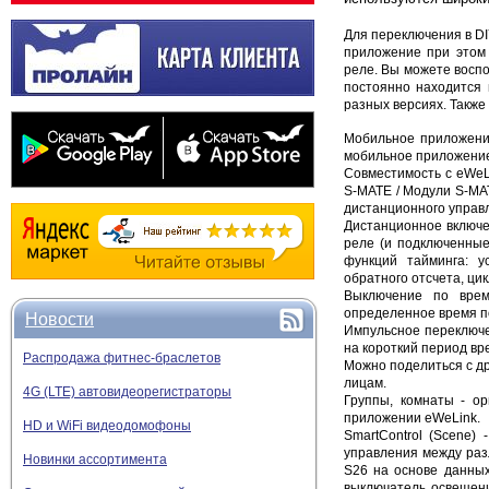
Для переключения в D
приложение при этом 
реле. Вы можете воспо
постоянно находится 
разных версиях. Также
Мобильное приложени
мобильное приложение 
Совместимость с eWeLi
S-MATE / Модули S-MA
дистанционного управ
Дистанционное включе
реле (и подключенные
функций тайминга: у
обратного отсчета, цик
Выключение по врем
определенное время по
Новости
Импульсное переключе
на короткий период вре
Распродажа фитнес-браслетов
Можно поделиться с др
лицам.
4G (LTE) автовидеорегистраторы
Группы, комнаты - ор
приложении eWeLink.
HD и WiFi видеодомофоны
SmartControl (Scene)
управления между раз
Новинки ассортимента
S26 на основе данных
выключатель освещени