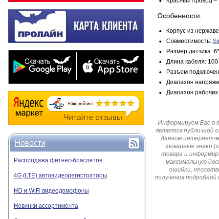
Красный провод – 
Особенности:
Корпус из нержав
Совместимость:
Si
Размер датчика: 6
Длина кабеля: 100
Разъем подключе
Диапазон напряжен
Диапазон рабочих 
Информируем Вас о 
является публичной 
данном интернет-ма
Новости
товарные знаки (
товара и информир
Распродажа фитнес-браслетов
максимальную дос
ошибки, несоотв
4G (LTE) автовидеорегистраторы
получения подробной 
HD и WiFi видеодомофоны
Новинки ассортимента