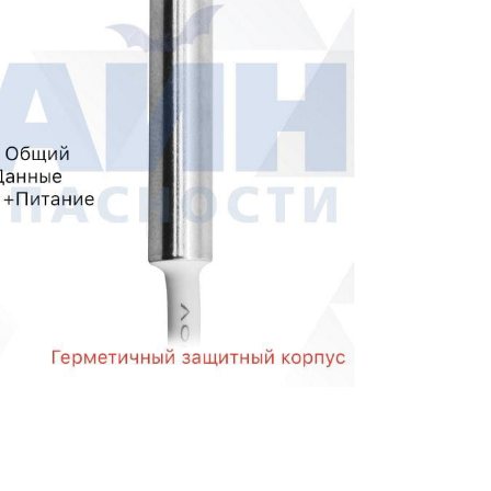
50
Наклейка 290x218 мм (Триколор)
Proline PR-LED0512F RED
DT-830B
руб.
8 руб.
81 руб.
209 руб.