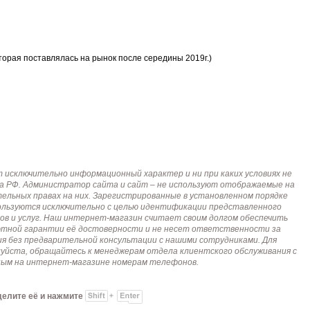
торая поставлялась на рынок после середины 2019г.)
исключительно информационный характер и ни при каких условиях не
кса РФ. Администратор сайта и сайт – не используют отображаемые на
тельных правах на них. Зарегистрированные в установленном порядке
пользуются исключительно с целью идентификации представленного
ов и услуг. Наш интернет-магазин считает своим долгом обеспечить
лютной гарантии её достоверности и не несет ответственности за
я без предварительной консультации с нашими сотрудниками. Для
алуйста, обращайтесь к менеджерам отдела клиентского обслуживания с
анным на интернет-магазине номерам телефонов.
делите её и нажмите