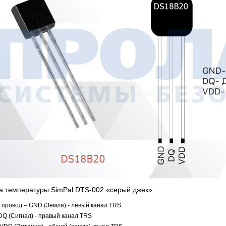
Proline PR-X06WR
RTU5024
Proline PR-SA040
M
5 335 руб.
2 690 руб.
1 803 руб.
162 
ка температуры SimPal
DTS-002
«серый джек»:
провод – GND (Земля) - левый канал
TRS
Q (Сигнал) - правый канал
TRS