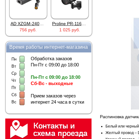
AD XZGM-240500T
Proline PR-116BS
Smart Watch DM88 Silver
756 руб.
1 025 руб.
1 045 руб.
Время работы интернет-магазина
Обработка заказов
Пн
Пн-Пт с 09:00 до 18:00
Вт
Ср
Пн-Пт с 09:00 до 18:00
Чт
Сб-Вс - выходные
Пт
Сб
Прием заказов через
интернет 24 часа в сутки
Вс
Распиновка датчи
Белый или черный 
Желтый провод – D