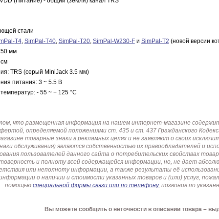
VDD (Питание) - общий (земля) канал
TRS
еющей стали
mPal-
T4
,
SimPal-T40
,
SimPal-T20
,
SimPal-W230-F
и
SimPal-T2
(новой версии ко
*50 мм
 см
ния:
TRS (серый MiniJack 3.5 мм)
ия питания: 3 ~ 5.5 В
температур: - 55 ~ + 125 °C
том, что размещенная информация на нашем интернет-магазине содержит 
офертой, определяемой положениями ст. 435 и ст. 437 Гражданского Коде
газине товарные знаки в рекламных целях и не заявляют о своих исключи
знаки обслуживания) являются собственностью их правообладателей и ис
ования пользователей данного сайта о потребительских свойствах товар
товерность и полноту всей содержащейся информации, но, не дает абсо
етствия или неполноту информации, а также результаты её использовани
информации о наличии и стоимости указанных товаров и (или) услуг, пож
помощью
специальной формы связи или по телефону
, позвонив по указ
Вы можете сообщить о неточности в описании товара – вы