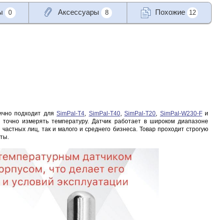
ы
Аксессуары
Похожие
0
8
12
ично подходит для
SimPal-
T4
,
SimPal-
T40
,
SimPal-
T20
,
SimPal-
W230-F
и
 точно измерять температуру. Датчик работает в широком диапазоне
 частных лиц, так и малого и среднего бизнеса. Товар проходит строгую
ты.