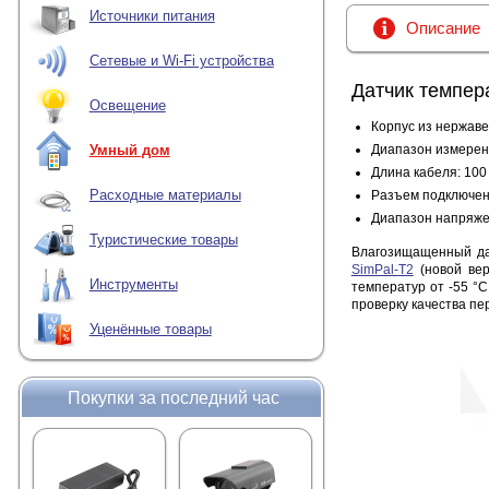
Источники питания
Описание
Сетевые и Wi-Fi устройства
Датчик темпер
Освещение
Корпус из нержав
Диапазон измерений
Умный дом
Длина кабеля: 100
Расходные материалы
Разъем подключени
Диапазон напряжен
Туристические товары
Влагозищащенный да
SimPal-
T2
(новой вер
Инструменты
температур от -55 °C
проверку качества пе
Уценённые товары
Покупки за последний час