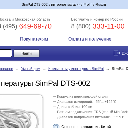
SimPal DTS-002 в интернет магазине Proline-Rus.ru
осква и Московская область
Бесплатный номер по России
649-69-70
333-11-00
8 (495)
8 (800)
Покупателям
Оплата и получение
Вх
→
→
→
товаров
Умный дом
Комплекты умного дома SimPal
SimPal D
мпературы SimPal DTS-002
Корпус из нержавеющей стали
Диапазон измерений: - 55°... +125°C
Длина кабеля: 100 см
Разъем подключения: TRS (серый MiniJack 
Диапазон напряжения питания: 3 ~ 5.5 В
Страна производитель: Китай