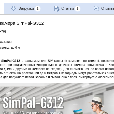
Загрузки
Статьи
Отзыв
1
1
камера SimPal-G312
0х768
на e-mail
ветка: до 6 м
а
SimPal-G312
с разъемом для SIM-карты (в комплект не входит), позвол
воге при подключенных беспроводных датчиках. Камера совместима с бес
и дыма и другими (в комплект не входят). Для съемок в ночное время испо
ть объекты на расстоянии до 6 метров. Светодиоды могут работать как в н
 для наружного использования и выполнена в прочном корпусе с классом за