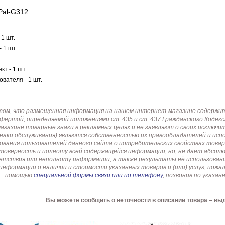
Pal-G312:
1 шт.
 1 шт.
т - 1 шт.
вателя - 1 шт.
том, что размещенная информация на нашем интернет-магазине содержит 
офертой, определяемой положениями ст. 435 и ст. 437 Гражданского Коде
газине товарные знаки в рекламных целях и не заявляют о своих исключи
знаки обслуживания) являются собственностью их правообладателей и ис
ования пользователей данного сайта о потребительских свойствах товар
товерность и полноту всей содержащейся информации, но, не дает абсо
етствия или неполноту информации, а также результаты её использовани
информации о наличии и стоимости указанных товаров и (или) услуг, пож
помощью
специальной формы связи или по телефону
, позвонив по указ
Вы можете сообщить о неточности в описании товара – вы