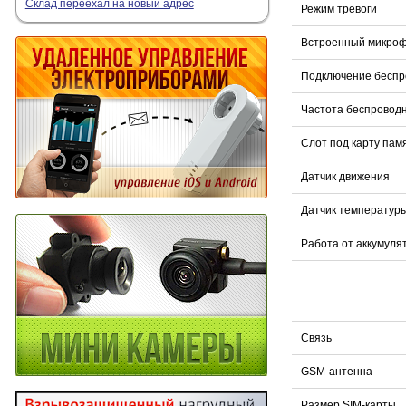
Склад переехал на новый адрес
Режим тревоги
Встроенный микро
Подключение беспр
Частота беспроводн
Слот под карту пам
Датчик движения
Датчик температур
Работа от аккумуля
Связь
GSM-антенна
Размер SIM-карты