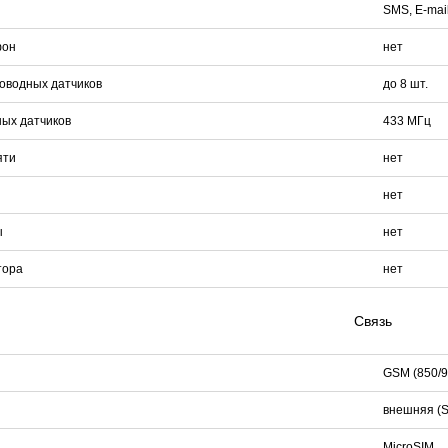
SMS, E-mai
фон
нет
оводных датчиков
до 8 шт.
ых датчиков
433 МГц
яти
нет
нет
ы
нет
тора
нет
Связь
GSM (850/9
внешняя (
MicroSIM