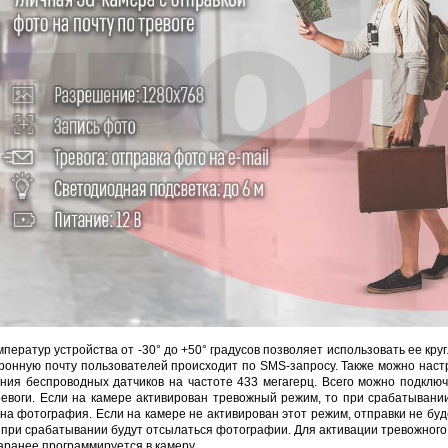
HOCO S28 Dawn White
Proline PR-IM2045FCX
Proline PR-NVR5116
922 руб.
3 291 руб.
7 635 руб.
468 
ператур устройства от -30° до +50° градусов позволяет использовать ее кру
ронную почту пользователей происходит по SMS-запросу. Также можно наст
ния беспроводных датчиков на частоте 433 мегагерц. Всего можно подключи
ревоги. Если на камере активирован тревожный режим, то при срабатывании
на фотография. Если на камере не активирован этот режим, отправки не буд
 при срабатывании будут отсылаться фотографии. Для активации тревожного
заранее программируется в камеру.