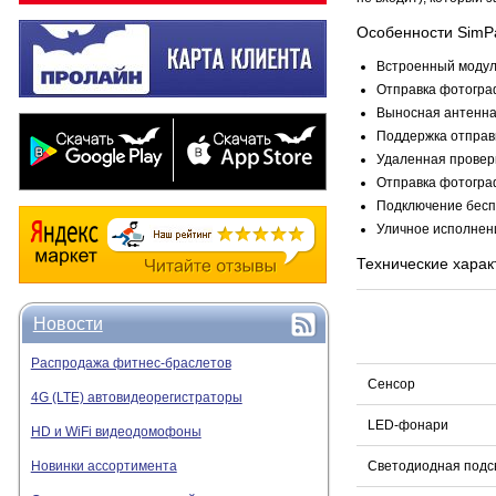
Особенности SimP
Встроенный моду
Отправка фотограф
Выносная антенна
Поддержка отправки
Удаленная проверк
Отправка фотограф
Подключение бесп
Уличное исполнен
Технические харак
Новости
Распродажа фитнес-браслетов
Сенсор
4G (LTE) автовидеорегистраторы
LED-фонари
HD и WiFi видеодомофоны
Новинки ассортимента
Светодиодная подс