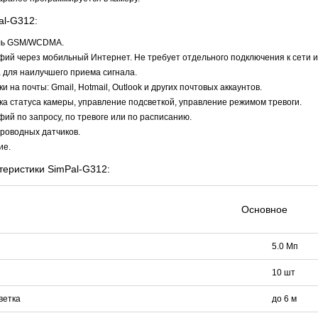
al-G312:
ль GSM/WCDMA.
ий через мобильный Интернет. Не требует отдельного подключения к сети и
 для наилучшего приема сигнала.
 на почты: Gmail, Hotmail, Outlook и других почтовых аккаунтов.
а статуса камеры, управление подсветкой, управление режимом тревоги.
ий по запросу, по тревоге или по расписанию.
роводных датчиков.
ие.
теристики SimPal-G312:
Основное
5.0 Мп
10 шт
ветка
до 6 м