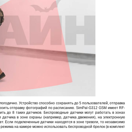
Sonoff WTS01 (RJ9)
Sonoff THR316 Origin
Car OBD Power Adapter MU0530
Proline PR-F43
руб.
1 048 руб.
651 руб.
596 руб.
глогодично. Устройство способно сохранять до 5 пользователей, отправка
роить отправку фотографий по расписанию. SimPal-G312 GSM имеет RF-
ть до 8 таких датчиков. Беспроводные датчики могут работать в зонах
 датчика в зоне охраны (например, датчика движения), на электронную
ет. Если подключенные датчики находятся в зоне тревоги, то независимо
 режима на камере можно использовать беспроводной брелок (в комплект