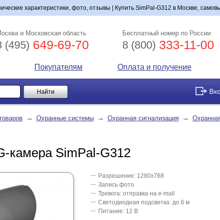
нические характеристики, фото, отзывы | Купить SimPal-G312 в Москве, самовы
осква и Московская область
Бесплатный номер по России
649-69-70
333-11-00
8 (495)
8 (800)
Покупателям
Оплата и получение
Вх
→
→
→
товаров
Охранные системы
Охранная сигнализация
Охранная
G-камера SimPal-G312
Разрешение: 1280х768
Запись фото
Тревога: отправка на e-mail
Светодиодная подсветка: до 6 м
Питание: 12 В