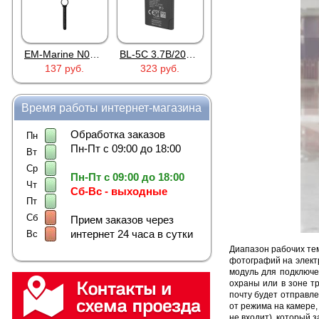
EM-Marine N006BB
BL-5C 3.7В/2000мАч
Proline PR-HPT615TY
137 руб.
323 руб.
6 137 руб.
Время работы интернет-магазина
Обработка заказов
Пн
Пн-Пт с 09:00 до 18:00
Вт
Ср
Пн-Пт с 09:00 до 18:00
Чт
Сб-Вс - выходные
Пт
Сб
Прием заказов через
интернет 24 часа в сутки
Вс
Диапазон рабочих тем
фотографий на элект
модуль для подключе
охраны или в зоне т
почту будет отправле
от режима на камере,
не входит), который 