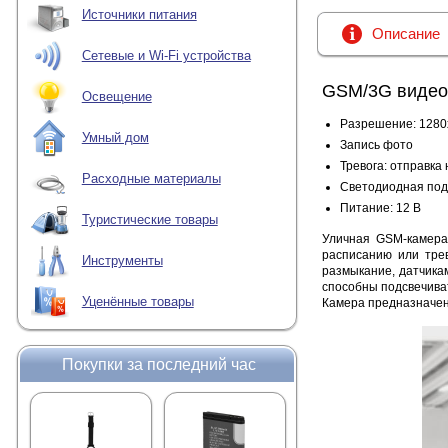
Источники питания
Описание
Сетевые и Wi-Fi устройства
GSM/3G видео
Освещение
Разрешение: 128
Умный дом
Запись фото
Тревога: отправка 
Расходные материалы
Светодиодная подс
Питание: 12 В
Туристические товары
Уличная GSM-камер
расписанию или тре
Инструменты
размыкание, датчикам
способны подсвечива
Уценённые товары
Камера предназначена
Покупки за последний час