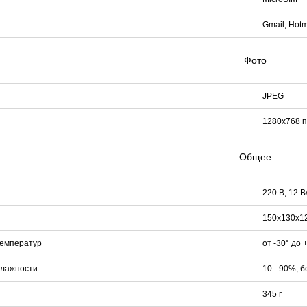
Gmail, Hotm
Фото
JPEG
1280х768 п
Общее
220 В, 12 В
150x130x1
температур
от -30° до 
влажности
10 - 90%, 
345 г