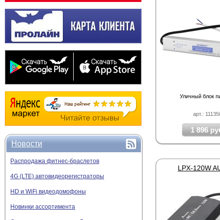
Уличный блок п
арт.: 11135
1 896 ру
Новости
Распродажа фитнес-браслетов
LPX-120W A
4G (LTE) автовидеорегистраторы
HD и WiFi видеодомофоны
Новинки ассортимента