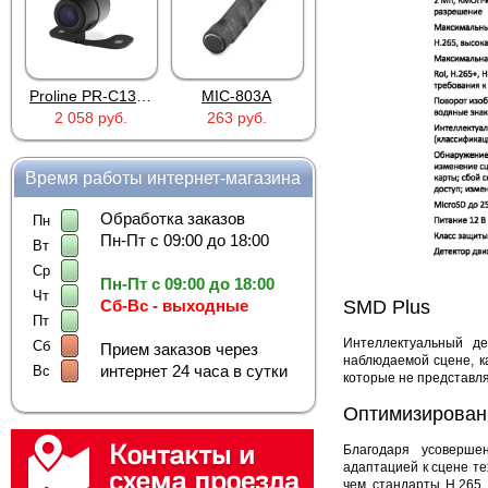
Proline PR-C1335
MIC-803A
4PIN(п)/2RCA(м)+DJK-11(п)
2 058 руб.
263 руб.
386 руб.
Время работы интернет-магазина
Обработка заказов
Пн
Пн-Пт с 09:00 до 18:00
Вт
Ср
Пн-Пт с 09:00 до 18:00
Чт
Сб-Вс - выходные
SMD Plus
Пт
Интеллектуальный д
Сб
Прием заказов через
наблюдаемой сцене, к
интернет 24 часа в сутки
Вс
которые не представл
Оптимизирован
Благодаря усоверше
адаптацией к сцене т
чем стандарты H.265 