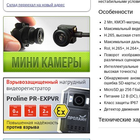
нестабильными услови
Склад переехал на новый адрес
Особенности
2 Мп, КМОП-матрица
Максимальный видео
H.265, высокая сте
Максимальная дальн
RoI, H.265+, H.264
Поворот изображе
различных сценари
Интеллектуальные
высокая точность)
Обнаружение анома
ошибка SD-карты; с
MicroSD до 256 Гба
Питание 12 В (DC),
Класс защиты IP67
Детектор движения
Технические ха