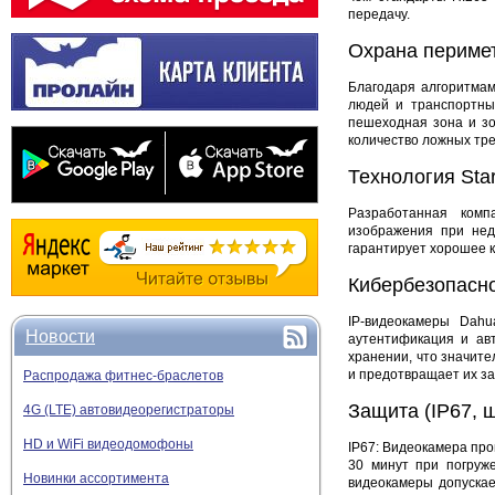
передачу.
Охрана периме
Благодаря алгоритмам
людей и транспортные
пешеходная зона и зо
количество ложных тре
Технология Star
Разработанная комп
изображения при нед
гарантирует хорошее 
Кибербезопасн
IP-видеокамеры Dahu
Новости
аутентификация и ав
хранении, что значит
и предотвращает их з
Распродажа фитнес-браслетов
Защита (IP67, 
4G (LTE) автовидеорегистраторы
HD и WiFi видеодомофоны
IP67: Видеокамера про
30 минут при погруж
Новинки ассортимента
видеокамеры допускае