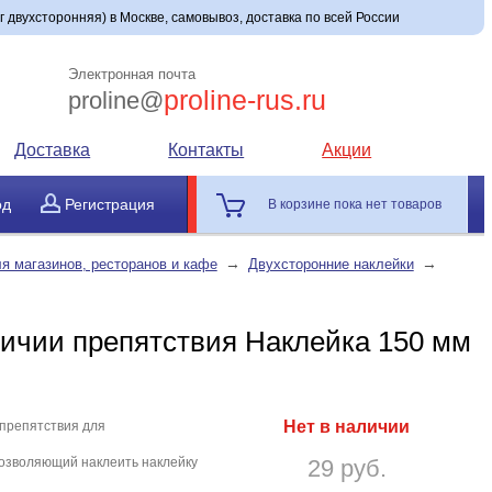
г двухсторонняя) в Москве, самовывоз, доставка по всей России
Электронная почта
proline-rus.ru
proline@
Доставка
Контакты
Акции
од
Регистрация
В корзине пока нет товаров
→
→
я магазинов, ресторанов и кафе
Двухсторонние наклейки
ичии препятствия Наклейка 150 мм
Нет в наличии
препятствия для
позволяющий наклеить наклейку
29 руб.