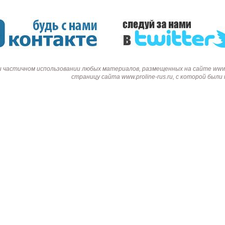
DJK-11Y(1м-2п) U3-1L
DJK-11Y(1м-4п) U3-1Y
Proline HA-CB01
97 руб.
206 руб.
4 452 руб.
250 
и частичном использовании любых материалов, размещенных на сайте www.p
страницу сайта www.proline-rus.ru, с которой был