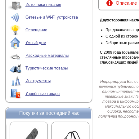
Описание
Источники питания
Сетевые и Wi-Fi устройства
Двухсторонняя накл
Предназначена пр
Освещение
С одной из сторон
Умный дом
Габаритные разме
С 2009 года (объявле
Расходные материалы
стеклянные (прозрачн
слабовидящих людей 
Туристические товары
Инструменты
Информируем Вас о 
является публичной 
данном интернет-ма
Уценённые товары
товарные знаки (
товара и информир
максимальную дос
ошибки, несоотв
Покупки за последний час
получения подробной 