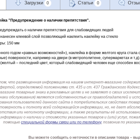
Загрузки
Статьи
Отз
0
0
ейка "Предупреждение о наличии препятствия".
едупреждать о наличии препятствия для слабовидящих людей
 нанесен клеевой слой позволяющий наклеить наклейку на стекло
ры: 150 мм
нного годом «равных возможностей»), наклейка в форме желтого круга стала о
ые) поверхности, например на двери (в метрополитене, супермаркетах и т.д
(желтый – последний цвет, который слабовидящий человек еще способен вос
том, что размещенная информация на нашем интернет-магазине содержит 
офертой, определяемой положениями ст. 435 и ст. 437 Гражданского Коде
газине товарные знаки в рекламных целях и не заявляют о своих исключи
знаки обслуживания) являются собственностью их правообладателей и ис
ования пользователей данного сайта о потребительских свойствах товар
товерность и полноту всей содержащейся информации, но, не дает абсо
етствия или неполноту информации, а также результаты её использовани
информации о наличии и стоимости указанных товаров и (или) услуг, пож
помощью
специальной формы связи или по телефону
, позвонив по указ
Вы можете сообщить о неточности в описании товара – вы