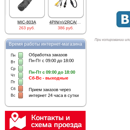
MIC-803A
4PIN(п)/2RCA(м)+DJK-11(п)
4PIN(п)/2RCA(п)+DJK-11(п)
263 руб.
386 руб.
386 руб.
При копировании ил
Время работы интернет-магазина
Обработка заказов
Пн
Пн-Пт с 09:00 до 18:00
Вт
Ср
Пн-Пт с 09:00 до 18:00
Чт
Сб-Вс - выходные
Пт
Сб
Прием заказов через
интернет 24 часа в сутки
Вс