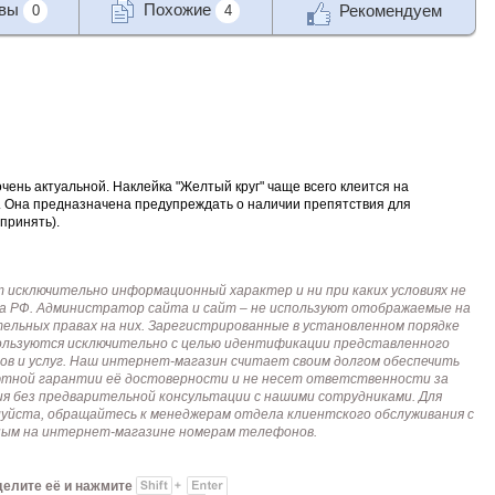
ывы
Похожие
Рекомендуем
0
4
чень актуальной. Наклейка "Желтый круг" чаще всего клеится на
). Она предназначена предупреждать о наличии препятствия для
принять).
исключительно информационный характер и ни при каких условиях не
кса РФ. Администратор сайта и сайт – не используют отображаемые на
тельных правах на них. Зарегистрированные в установленном порядке
пользуются исключительно с целью идентификации представленного
ов и услуг. Наш интернет-магазин считает своим долгом обеспечить
лютной гарантии её достоверности и не несет ответственности за
я без предварительной консультации с нашими сотрудниками. Для
алуйста, обращайтесь к менеджерам отдела клиентского обслуживания с
анным на интернет-магазине номерам телефонов.
делите её и нажмите