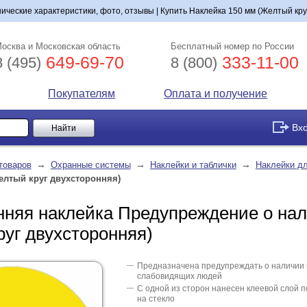
ические характеристики, фото, отзывы | Купить Наклейка 150 мм (Желтый кру
осква и Московская область
Бесплатный номер по России
649-69-70
333-11-00
8 (495)
8 (800)
Покупателям
Оплата и получение
Вх
→
→
→
товаров
Охранные системы
Наклейки и таблички
Наклейки дл
елтый круг двухсторонняя)
нняя наклейка Предупреждение о нал
уг двухсторонняя)
Предназначена предупреждать о наличии 
слабовидящих людей
С одной из сторон нанесен клеевой слой 
на стекло