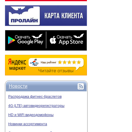
Новости
Распродажа фитнес-браслетов
4G (LTE) автовидеорегистраторы
HD и WiFi видеодомофоны
Новинки ассортимента