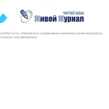
Proline PR-LED0503F2AA RED
Карта EM Marine (тонкая)
EM-Marine N006BB
BL-5C 3.7В/200
руб.
30 руб.
137 руб.
323 руб.
roline-rus.ru, обязательна к размещению активная ссылка ведущая на
и получены эти материалы.