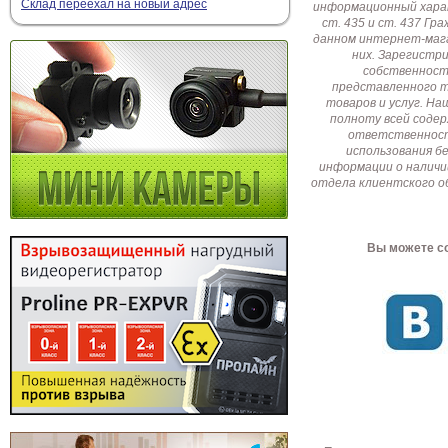
Склад переехал на новый адрес
информационный харак
ст. 435 и ст. 437 Г
данном интернет-мага
них. Зарегистр
собственност
представленного т
товаров и услуг. Н
полноту всей соде
ответственност
использования б
информации о наличи
отдела клиентского о
Вы можете со