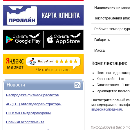
Напряжение питани
Ток потребления (ma
Рабочая температур
Габариты
Масса
Комплектация:
Цветная видеокамер
Кронштейн - 1 шт.
Новости
Блок питания - 1 шт
Руководство пользов
Распродажа фитнес-браслетов
Посмотрите полный ка
4G (LTE) автовидеорегистраторы
менеджерам по телефо
видеонаблюдения
.
HD и WiFi видеодомофоны
Новинки ассортимента
Информируем Вас о т