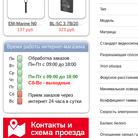
Тип
Модель
EM-Marine N006BB
BL-5C 3.7В/2000мАч
Proline PR-HPT615TY
137 руб.
323 руб.
6 137 руб.
Матрица
Стандарт видеосигн
Время работы интернет-магазина
Разрешающая способ
Обработка заказов
Пн
Пн-Пт с 09:00 до 18:00
Вт
Угол обзора
Ср
Пн-Пт с 09:00 до 18:00
Фокусное расстояни
Чт
Сб-Вс - выходные
Пт
Минимальная освещ
Сб
Прием заказов через
Коэффициент гамма 
интернет 24 часа в сутки
Вс
Скорость электронно
Баланс белого
Отношение сигнал / 