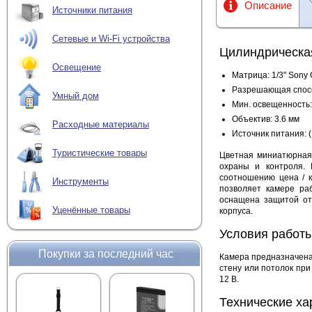
Описание
Источники питания
Сетевые и Wi-Fi устройства
Цилиндрическа
Освещение
Матрица: 1/3" Sony
Разрешающая спосо
Умный дом
Мин. освещенность:
Объектив: 3.6 мм
Расходные материалы
Источник питания: 
Туристические товары
Цветная миниатюрная
охраны и контроля. 
соотношению цена / 
Инструменты
позволяет камере ра
оснащена защитой от
Уценённые товары
корпуса.
Условия работы
Покупки за последний час
Камера предназначена
стену или потолок при
12 В.
Технические ха