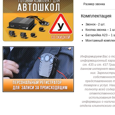
Размер звонка
Комплектация
Звонок - 2 шт.
Кнопка звонка – 1 ш
Батарейка A23 – 1 ш
Монтажный комплект
Информируем Вас о т
информационный харак
ст. 435 и ст. 437 Г
данном интернет-мага
них. Зарегистр
собственност
представленного т
товаров и услуг. Н
полноту всей соде
ответственност
использования б
информации о наличи
отдела клиентского о