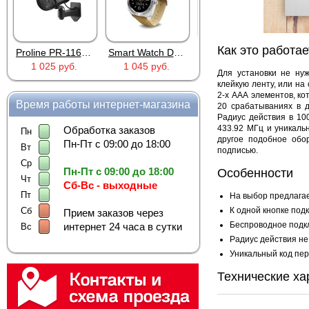
Как это работае
Proline PR-116BS
Smart Watch DM88 Silver
Proline PR-X06WR
RTU5024
1 045 руб.
5 335 руб.
2 690 руб.
Для установки не ну
клейкую ленту, или на
2-х ААА элементов, к
Время работы интернет-магазина
20 срабатываниях в 
Радиус действия в 10
433.92 МГц и уникаль
Обработка заказов
Пн
другое подобное обо
Пн-Пт с 09:00 до 18:00
Вт
подписью.
Ср
Пн-Пт с 09:00 до 18:00
Особенности
Чт
Сб-Вс - выходные
Пт
На выбор предлагае
К одной кнопке под
Сб
Прием заказов через
Беспроводное подк
интернет 24 часа в сутки
Вс
Радиус действия не
Уникальный код пер
Технические ха