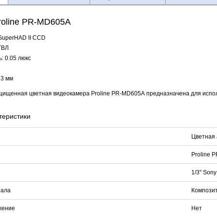
roline PR-MD605A
 SuperHAD II CCD
ТВЛ
: 0.05 люкс
63 мм
ищенная цветная видеокамера Proline PR-MD605A предназначена для испол
теристики
Цветная 
Proline 
1/3" Son
нала
Композит
жение
Нет