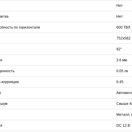
Нет
ветка
Нет
DJK-11Y(1м-2п) U3-1L
DJK-11Y(1м-4п) U3-1Y
Proline HA-CB01
бность по горизонтали
600 ТВЛ
97 руб.
206 руб.
4 452 руб.
250 
752х582
92°
ие
3.6 мм
щенность
0.05 лк
 коррекции
0.45
р
Автоматич
 шум
Свыше 4
Металл, 
ия
DC 12 В