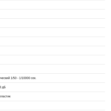
Proline PR-LED0503F2AA RED
Карта EM Marine (тонкая)
EM-Marine N006BB
BL-5C 3.7В/200
руб.
30 руб.
137 руб.
323 руб.
еский 1/50 - 1/10000 сек.
8 дБ
пластик