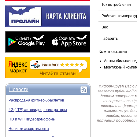
Ток потребления
Рабочая температу
Вес
Габариты
Комплектация
Автомобильная вид
Монтажный комплек
Информируем Вас о 
Новости
является публичной 
данном интернет-ма
Распродажа фитнес-браслетов
товарные знаки (
товара и информир
4G (LTE) автовидеорегистраторы
максимальную дос
ошибки, несоотв
HD и WiFi видеодомофоны
получения подробной 
Новинки ассортимента