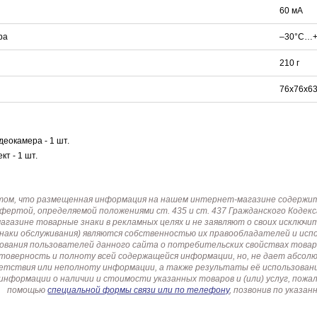
60 мА
ра
–30°C…+
210 г
76х76х63
еокамера - 1 шт.
т - 1 шт.
том, что размещенная информация на нашем интернет-магазине содержит 
офертой, определяемой положениями ст. 435 и ст. 437 Гражданского Коде
газине товарные знаки в рекламных целях и не заявляют о своих исключи
знаки обслуживания) являются собственностью их правообладателей и ис
ования пользователей данного сайта о потребительских свойствах товар
товерность и полноту всей содержащейся информации, но, не дает абсо
етствия или неполноту информации, а также результаты её использовани
информации о наличии и стоимости указанных товаров и (или) услуг, пож
помощью
специальной формы связи или по телефону
, позвонив по указ