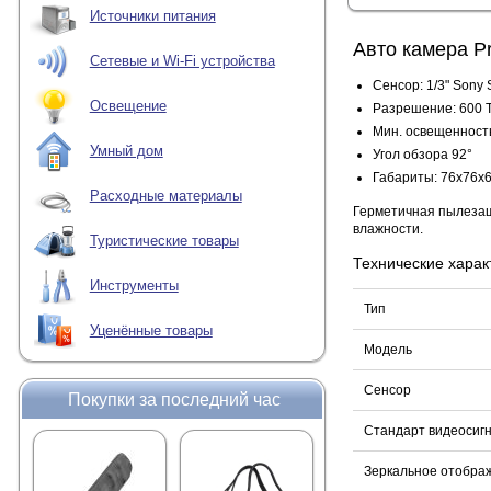
Источники питания
Авто камера P
Сетевые и Wi-Fi устройства
Сенсор: 1/3" Sony
Освещение
Разрешение: 600 
Мин. освещенность
Умный дом
Угол обзора 92°
Габариты: 76х76х
Расходные материалы
Герметичная пылезащ
влажности.
Туристические товары
Технические харак
Инструменты
Тип
Уценённые товары
Модель
Сенсор
Покупки за последний час
Стандарт видеосиг
Зеркальное отобра