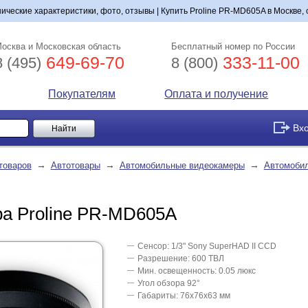
нические характеристики, фото, отзывы | Купить Proline PR-MD605A в Москве, 
осква и Московская область
Бесплатный номер по России
649-69-70
333-11-00
8 (495)
8 (800)
Покупателям
Оплата и получение
Вх
→
→
→
товаров
Автотовары
Автомобильные видеокамеры
Автомобил
ра Proline PR-MD605A
Сенсор: 1/3" Sony SuperHAD II CCD
Разрешение: 600 ТВЛ
Мин. освещенность: 0.05 люкс
Угол обзора 92°
Габариты: 76х76х63 мм