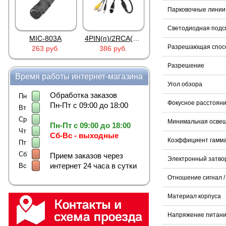
Парковочные линии
Светодиодная подс
MIC-803A
4PIN(п)/2RCA(м)+DJK-11(п)
4PIN(п)/2RCA(п)+DJK-11(п)
Разрешающая спосо
263 руб.
386 руб.
386 руб.
Разрешение
Время работы интернет-магазина
Угол обзора
Обработка заказов
Пн
Фокусное расстоян
Пн-Пт с 09:00 до 18:00
Вт
Ср
Минимальная осве
Пн-Пт с 09:00 до 18:00
Чт
Сб-Вс - выходные
Коэффициент гамма
Пт
Сб
Прием заказов через
Электронный затво
интернет 24 часа в сутки
Вс
Отношение сигнал /
Материал корпуса
Напряжение питан