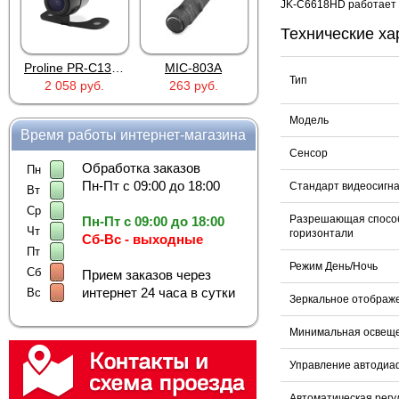
JK-C6618HD работает п
Технические х
Proline PR-C1335
MIC-803A
4PIN(п)/2RCA(м)+DJK-11(п)
Тип
2 058 руб.
263 руб.
386 руб.
Модель
Время работы интернет-магазина
Сенсор
Обработка заказов
Пн
Пн-Пт с 09:00 до 18:00
Стандарт видеосигн
Вт
Ср
Разрешающая способ
Пн-Пт с 09:00 до 18:00
Чт
горизонтали
Сб-Вс - выходные
Пт
Режим День/Ночь
Сб
Прием заказов через
интернет 24 часа в сутки
Вс
Зеркальное отображ
Минимальная освещ
Управление автодиа
Автоматическая регу