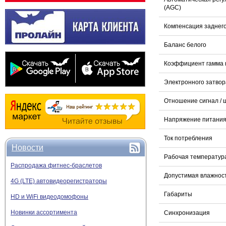
(AGC)
Компенсация заднего
Баланс белого
Коэффициент гамма 
Электронного затвор
Отношение сигнал / 
Напряжение питани
Ток потребления
Новости
Рабочая температур
Распродажа фитнес-браслетов
Допустимая влажнос
4G (LTE) автовидеорегистраторы
Габариты
HD и WiFi видеодомофоны
Новинки ассортимента
Синхронизация