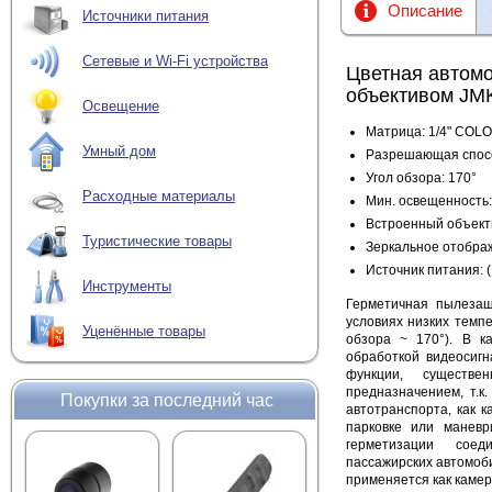
Описание
Источники питания
Сетевые и Wi-Fi устройства
Цветная автом
объективом JM
Освещение
Матрица: 1/4" COL
Умный дом
Разрешающая спосо
Угол обзора: 170°
Расходные материалы
Мин. освещенность:
Встроенный объекти
Туристические товары
Зеркальное отобр
Источник питания: 
Инструменты
Герметичная пылеза
условиях низких темп
Уценённые товары
обзора ~ 170°). В 
обработкой видеосигн
функции, существе
предназначением, т.к
Покупки за последний час
автотранспорта, как 
парковке или маневр
герметизации сое
пассажирских автомоби
применяется как камер