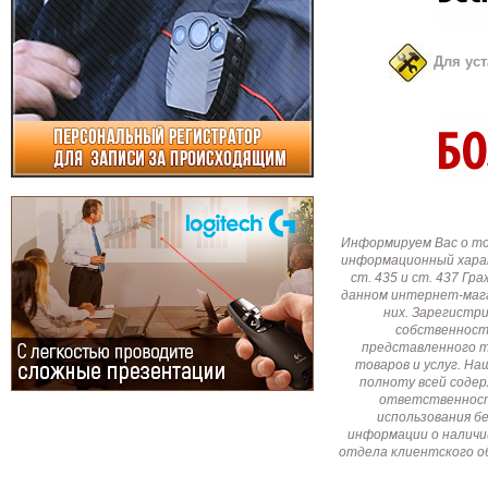
Для ус
Информируем Вас о т
информационный харак
ст. 435 и ст. 437 Г
данном интернет-мага
них. Зарегистр
собственност
представленного т
товаров и услуг. Н
полноту всей соде
ответственност
использования б
информации о наличи
отдела клиентского о