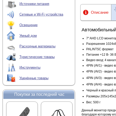
Источники питания
Описание
Сетевые и Wi-Fi устройства
Освещение
Автомобильный
Умный дом
7" AHD LCD монитор
Разрешение 1024x8
Расходные материалы
PAL/NTSC формат
Питание +12 В- 36 
Туристические товары
Видео вход: 4 канал
4PIN (AV1) - видео 
Инструменты
4PIN (AV2) -
видео в
4PIN (AV3) -
видео в
Уценённые товары
4PIN (AV4) -
видео в
Черный и красный п
Покупки за последний час
Размеры
205х145х
Вес: 500 г
Данный монитор предн
благодаря которому ег