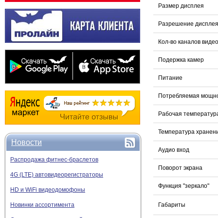
Размер дисплея
Разрешение диспле
Кол-во каналов виде
Подержка камер
Питание
Потребляемая мощн
Рабочая температур
Температура хранен
Новости
Аудио вход
Распродажа фитнес-браслетов
Поворот экрана
4G (LTE) автовидеорегистраторы
Функция "зеркало"
HD и WiFi видеодомофоны
Новинки ассортимента
Габариты