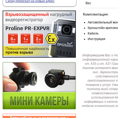
Склад переехал на новый адрес
Вес
Комплектация:
Автомобильный мон
Кронштейн крепле
Кабель
Инструкция
Информируем Вас о т
информационный харак
ст. 435 и ст. 437 Г
данном интернет-мага
них. Зарегистр
собственност
представленного т
товаров и услуг. Н
полноту всей соде
ответственност
использования б
информации о наличи
отдела клиентского о