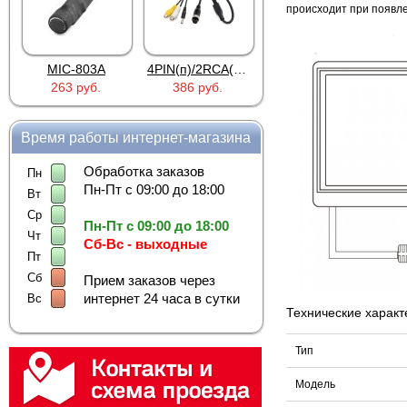
происходит при появле
MIC-803A
4PIN(п)/2RCA(м)+DJK-11(п)
4PIN(п)/2RCA(п)+DJK-11(п)
263 руб.
386 руб.
386 руб.
Время работы интернет-магазина
Обработка заказов
Пн
Пн-Пт с 09:00 до 18:00
Вт
Ср
Пн-Пт с 09:00 до 18:00
Чт
Сб-Вс - выходные
Пт
Сб
Прием заказов через
интернет 24 часа в сутки
Вс
Технические характ
Тип
Модель