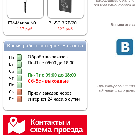
информации о наличи
отдела клиентского о
EM-Marine N006BB
BL-5C 3.7В/2000мАч
Proline PR-HPT615TY
Вы можете со
137 руб.
323 руб.
6 137 руб.
Время работы интернет-магазина
Обработка заказов
Пн
Пн-Пт с 09:00 до 18:00
Вт
Ср
Пн-Пт с 09:00 до 18:00
Чт
Сб-Вс - выходные
Пт
При копировании или
обязательна к разм
Сб
Прием заказов через
интернет 24 часа в сутки
Вс