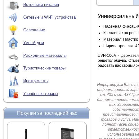
Источники питания
Универсальный
Сетевые и Wi-Fi устройства
Надежная фиксаци
Освещение
Крепление на реше
Материал: Пластик
Умный дом
Ширина крепежа: 42
Расходные материалы
UVH-100A - держател
решетку обдува. Отме
радовать вас своим яр
Туристические товары
Инструменты
Информируем Вас о т
информационный харак
Уценённые товары
ст. 435 и ст. 437 Г
данном интернет-мага
них. Зарегистр
собственност
Покупки за последний час
представленного т
товаров и услуг. Н
полноту всей соде
ответственност
использования б